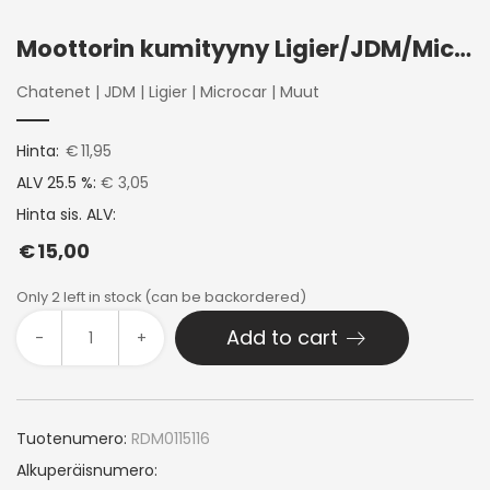
Moottorin kumityyny Ligier/JDM/Microcar/Chatenet CH26
Chatenet
|
JDM
|
Ligier
|
Microcar
|
Muut
Hinta:
€
11,95
ALV 25.5 %:
€ 3,05
Hinta sis. ALV:
€
15,00
Only 2 left in stock (can be backordered)
Add to cart
-
+
Tuotenumero:
RDM0115116
Alkuperäisnumero: