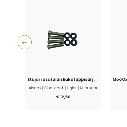
Etujarrusatulan liukutappisarja Aixam, Ligier, Microcar & Chatenet
Aixam
|
Chatenet
|
Ligier
|
Microcar
€
12,50