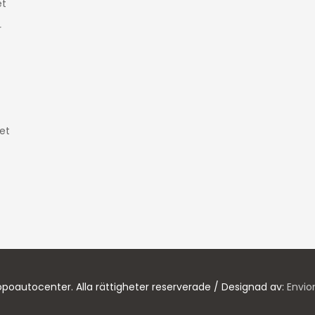
t
r
et
poautocenter. Alla rättigheter reserverade / Designad av:
Envio