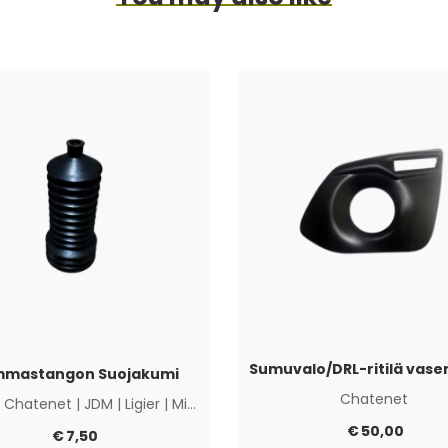
mastangon Suojakumi
Chatenet
|
Chatenet
|
JDM
|
Ligier
|
Microcar
|
Muut
€
50,00
€
7,50