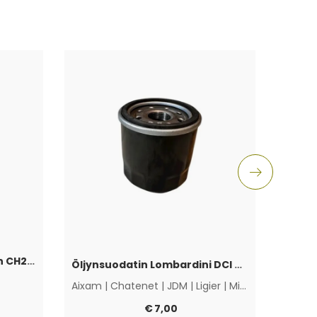
Sumuvalo/DRL-ritilä vasen CH26 V2
Öljynsuodatin Lombardini DCI 442 / 492 / HDI 480
C
Aixam
|
Chatenet
|
JDM
|
Ligier
|
Microcar
|
Muut
€
7,00