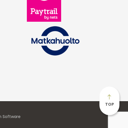
TOP
n Software