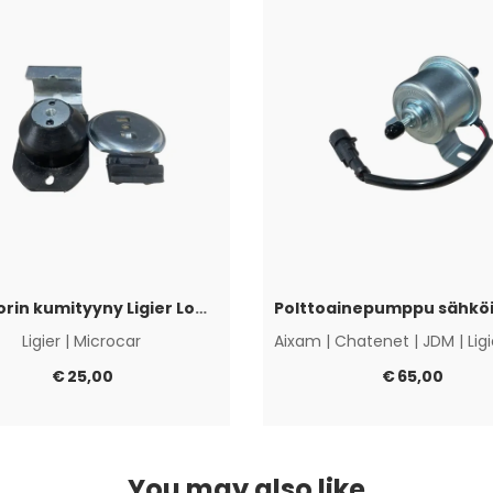
Moottorin kumityyny Ligier Lombardini Progress / DCI
Ligier
|
Microcar
Aixam
|
Chatenet
|
JDM
|
Lig
€
25,00
€
65,00
You may also like