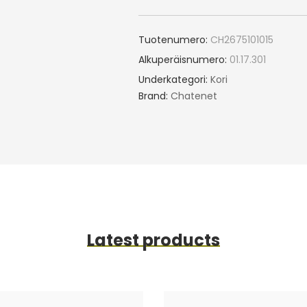
Tuotenumero:
CH2675101015
Alkuperäisnumero:
01.17.301
Underkategori:
Kori
Brand:
Chatenet
Latest products