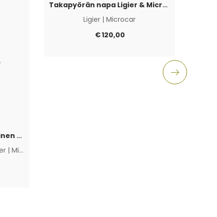
Takapyörän napa Ligier & Microcar 4×100
Ligier
|
Microcar
Aixam
€
120,00
Polttoainepumppu sähköinen Lombardini Progress / DCI / FOCS
ier
|
Microcar
|
Muut