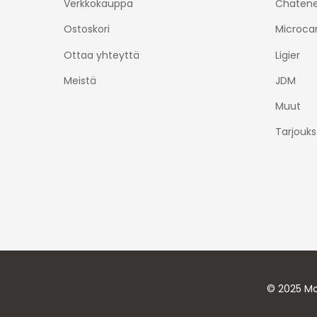
Verkkokauppa
Chatene
Ostoskori
Microca
Ottaa yhteyttä
Ligier
Meistä
JDM
Muut
Tarjouks
© 2025 Mo