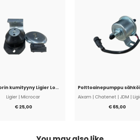
Moottorin kumityyny Ligier Lombardini Progress / DCI
Ligier
|
Microcar
Aixam
|
Chatenet
|
JDM
|
Lig
€
25,00
€
65,00
You may also like