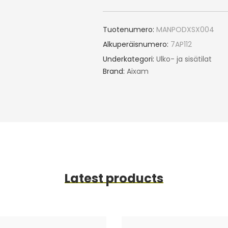
Tuotenumero:
MANPODXSX004
Alkuperäisnumero:
7AP112
Underkategori:
Ulko- ja sisätilat
Brand:
Aixam
Latest products