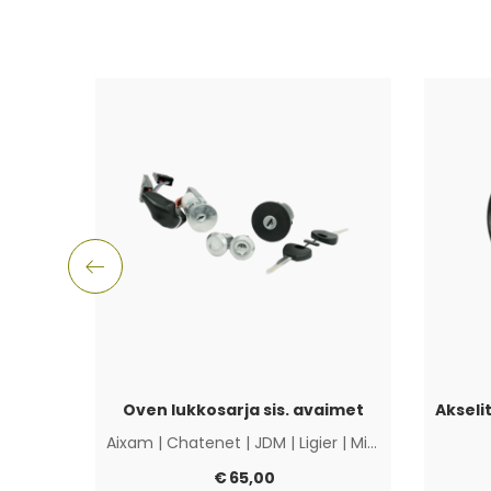
Oven lukkosarja sis. avaimet
Aixam
|
Chatenet
|
JDM
|
Ligier
|
Microcar
|
Muut
€
65,00