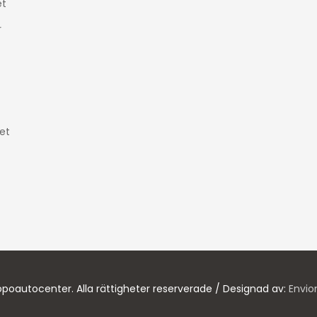
t
r
et
poautocenter. Alla rättigheter reserverade / Designad av:
Envio