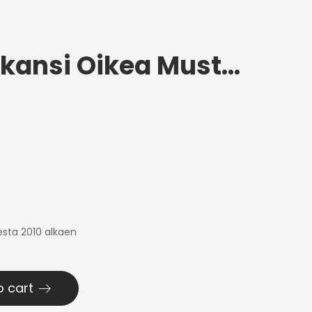
Ovenkahvan kansi Oikea Musta Aixam 2010+
esta 2010 alkaen
o cart