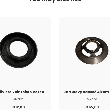
Akselitiiviste Vaihteisto Vetoakselin puoli Aixam
Jarrulevy edessä Aixam 
Aixam
Aixam
€
12,00
€
65,00