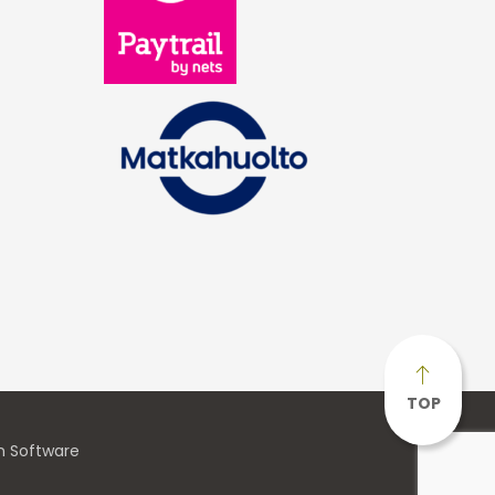
TOP
n Software