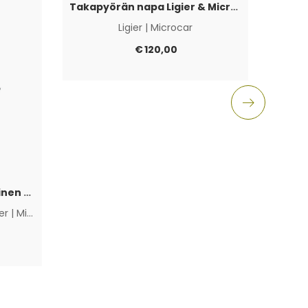
Takapyörän napa Ligier & Microcar 4×100
Ligier
|
Microcar
Aixam
€
120,00
Polttoainepumppu sähköinen Lombardini Progress / DCI / FOCS
ier
|
Microcar
|
Muut