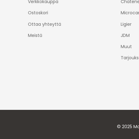
Verkkokauppa
Chatene
Ostoskori
Microca
Ottaa yhteyttä
Ligier
Meistä
JDM
Muut
Tarjouks
© 2025 Mo