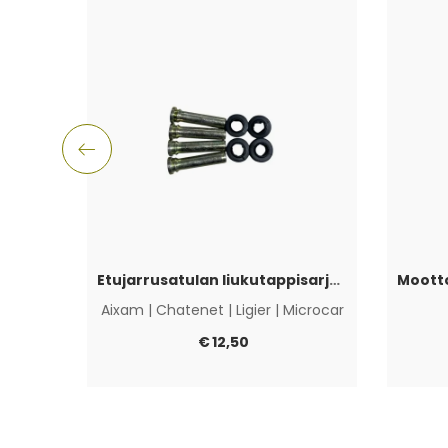
Etujarrusatulan liukutappisarja Aixam, Ligier, Microcar & Chatenet
Aixam
|
Chatenet
|
Ligier
|
Microcar
€
12,50