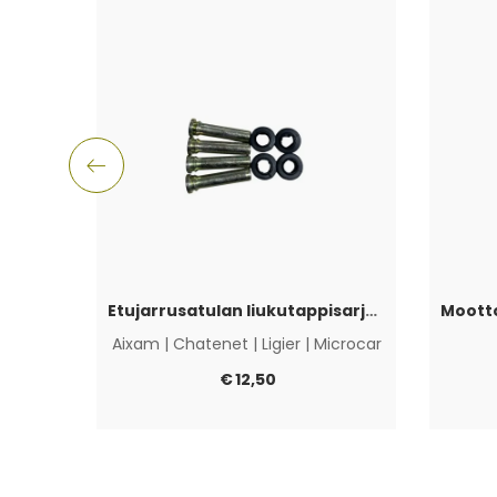
Etujarrusatulan liukutappisarja Aixam, Ligier, Microcar & Chatenet
Aixam
|
Chatenet
|
Ligier
|
Microcar
€
12,50