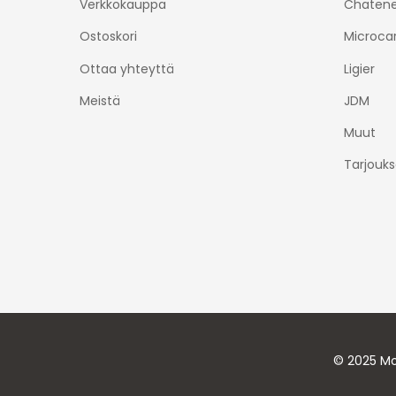
Verkkokauppa
Chatene
Ostoskori
Microca
Ottaa yhteyttä
Ligier
Meistä
JDM
Muut
Tarjouks
© 2025 Mo