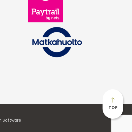
TOP
n Software