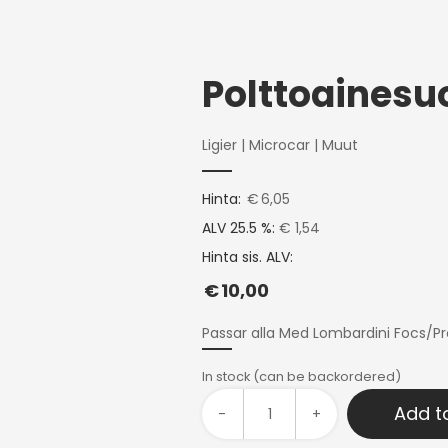
Ligier
|
Microcar
|
Muut
Hinta:
€
6,05
ALV 25.5 %:
€ 1,54
Hinta sis. ALV:
€
10,00
Passar alla Med Lombardini Focs/P
In stock (can be backordered)
Add t
-
+