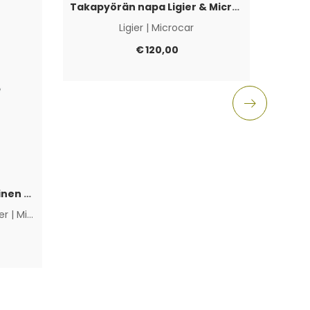
Takapyörän napa Ligier & Microcar 4×100
Ligier
|
Microcar
Aixam
€
120,00
Polttoainepumppu sähköinen Lombardini Progress / DCI / FOCS
ier
|
Microcar
|
Muut