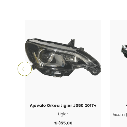
Ajovalo Oikea Ligier JS50 2017+
Ligier
Aixam
€
355,00