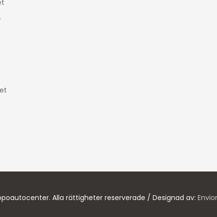
t
r
et
poautocenter. Alla rättigheter reserverade / Designad av:
Envio