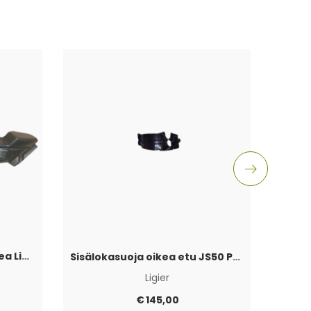
Sisälokasuojan yläosa oikea Ligier JS50 PH1 -2017
Sisälokasuoja oikea etu JS50 PH1 -2017
Ligier
€
145,00