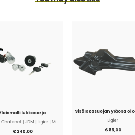
Yleismalli lukkosarja
Ligier
|
Chatenet
|
JDM
|
Ligier
|
Microcar
|
Muut
€
85,00
€
240,00