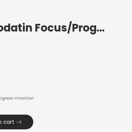
Polttoainesuodatin Focus/Progress
rogress-moottori
o cart