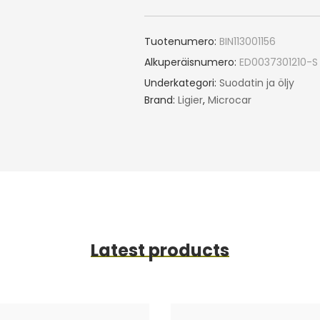
Tuotenumero:
BIN113001156
Alkuperäisnumero:
ED0037301210-S
Underkategori:
Suodatin ja öljy
Brand:
Ligier
,
Microcar
Latest products