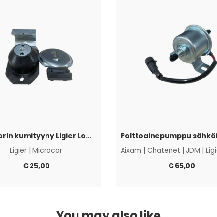
Moottorin kumityyny Ligier Lombardini Progress / DCI
Ligier
|
Microcar
Aixam
|
Chatenet
|
JDM
|
Lig
€
25,00
€
65,00
You may also like