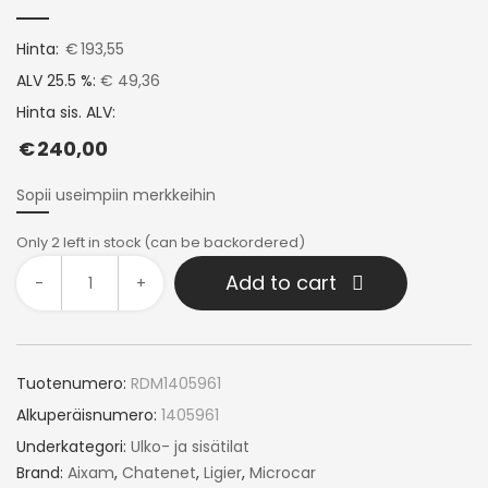
Hinta:
€
193,55
ALV 25.5 %:
€ 49,36
Hinta sis. ALV:
€
240,00
Sopii useimpiin merkkeihin
Only 2 left in stock (can be backordered)
Add to cart
-
+
Tuotenumero:
RDM1405961
Alkuperäisnumero:
1405961
Underkategori:
Ulko- ja sisätilat
Brand:
Aixam
,
Chatenet
,
Ligier
,
Microcar