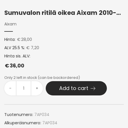
Sumuvalon ritilä oikea Aixam 2010-2013
Aixam
Hinta:
€
28,00
ALV 25.5 %:
€ 7,20
Hinta sis. ALV:
€
36,00
Only 2 left in stock (can be backordered)
Add to cart
-
+
Tuotenumero:
7AP034
Alkuperäisnumero:
7AP034