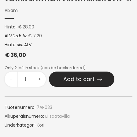
Aixam
Hinta:
€
28,00
ALV 25.5 %:
€ 7,20
Hinta sis. ALV:
€
36,00
Only 2 left in stock (can be backordered)
Add to cart
-
+
Tuotenumero:
7AP033
Alkuperäisnumero:
Ei saatavilla
Underkategori:
Kori