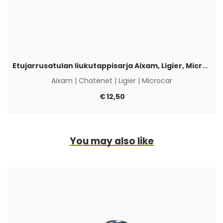
Etujarrusatulan liukutappisarja Aixam, Ligier, Microcar & Chatenet
Aixam
|
Chatenet
|
Ligier
|
Microcar
€
12,50
You may also like