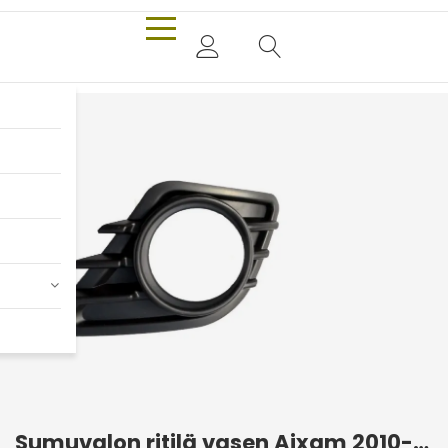
Sumuvalon ritilä vasen Aixam 2010-2013