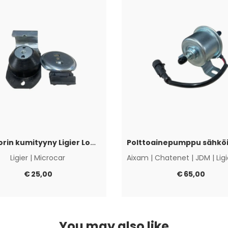
Moottorin kumityyny Ligier Lombardini Progress / DCI
Ligier
|
Microcar
Aixam
|
Chatenet
|
JDM
|
Lig
€
25,00
€
65,00
You may also like