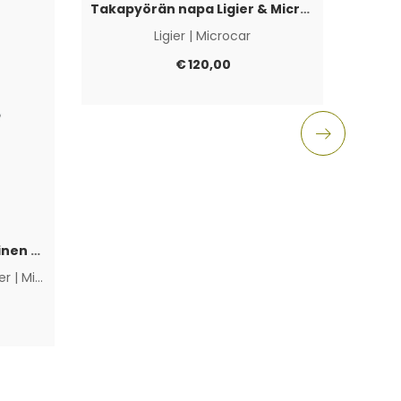
Takapyörän napa Ligier & Microcar 4×100
Ligier
|
Microcar
Aixam
€
120,00
Polttoainepumppu sähköinen Lombardini Progress / DCI / FOCS
ier
|
Microcar
|
Muut