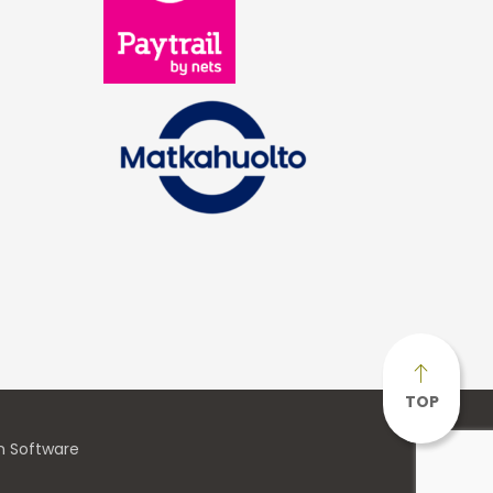
TOP
n Software