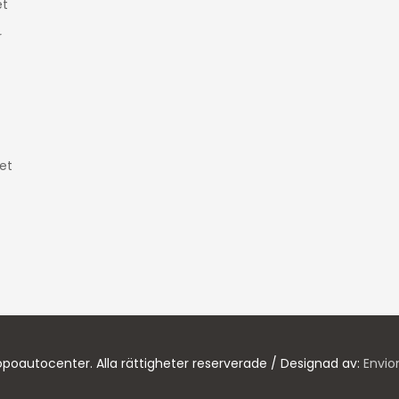
t
r
et
poautocenter. Alla rättigheter reserverade / Designad av:
Envio