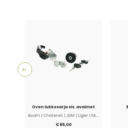
Oven lukkosarja sis. avaimet
Aixam
|
Chatenet
|
JDM
|
Ligier
|
Microcar
|
Muut
€
65,00