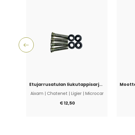
Etujarrusatulan liukutappisarja Aixam, Ligier, Microcar & Chatenet
Aixam
|
Chatenet
|
Ligier
|
Microcar
€
12,50