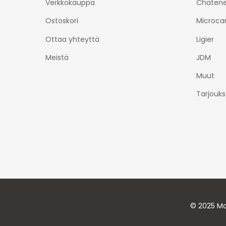
Verkkokauppa
Chatene
Ostoskori
Microca
Ottaa yhteyttä
Ligier
Meistä
JDM
Muut
Tarjouks
© 2025 Mo