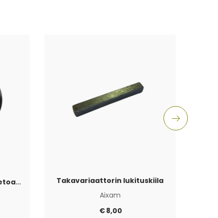
Takavariaattorin lukituskiila
Akselitiiviste Vaihteisto Vetoakselin puoli Aixam
Jarr
Aixam
€
8,00