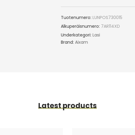
Tuotenumero:
LUNPOS730015
Alkuperäisnumero:
7AR114XD
Underkategori:
Lasi
Brand:
Aixam
Latest products