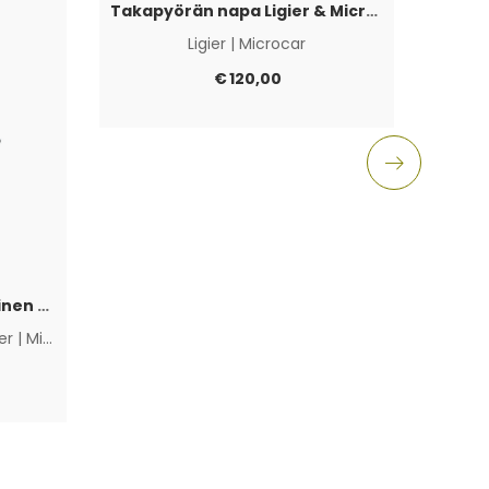
Takapyörän napa Ligier & Microcar 4×100
Ligier
|
Microcar
Aixam
€
120,00
Polttoainepumppu sähköinen Lombardini Progress / DCI / FOCS
ier
|
Microcar
|
Muut