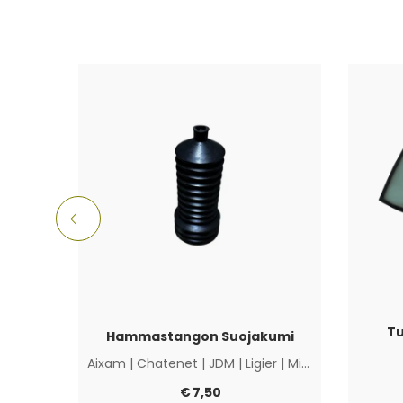
Tu
Hammastangon Suojakumi
Aixam
|
Chatenet
|
JDM
|
Ligier
|
Microcar
|
Muut
€
7,50