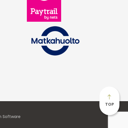
TOP
n Software