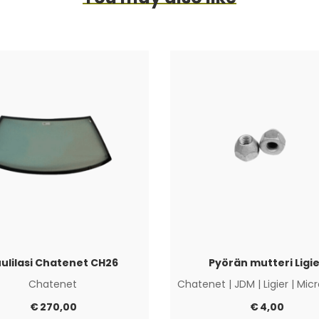
ulilasi Chatenet CH26
Pyörän mutteri Ligie
Chatenet
Chatenet
|
JDM
|
Ligier
|
Micr
€
270,00
€
4,00