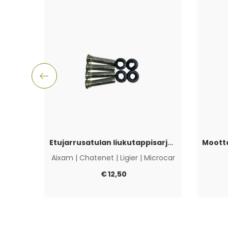
Etujarrusatulan liukutappisarja Aixam, Ligier, Microcar & Chatenet
Aixam
|
Chatenet
|
Ligier
|
Microcar
€
12,50