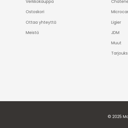
Verkkokauppa
Chatene
Ostoskori
Microca
Ottaa yhteyttä
Ligier
Meistä
JDM
Muut
Tarjouks
© 2025 Mo