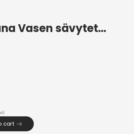
Takasivuikkuna Vasen sävytetty Chatenet CH26
ed)
o cart