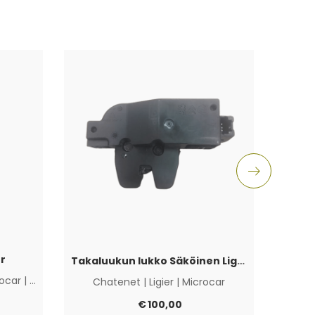
Y
r
Takaluukun lukko Säköinen Ligier Js50/Ch26
Chat
ocar
|
Muut
Chatenet
|
Ligier
|
Microcar
€
100,00