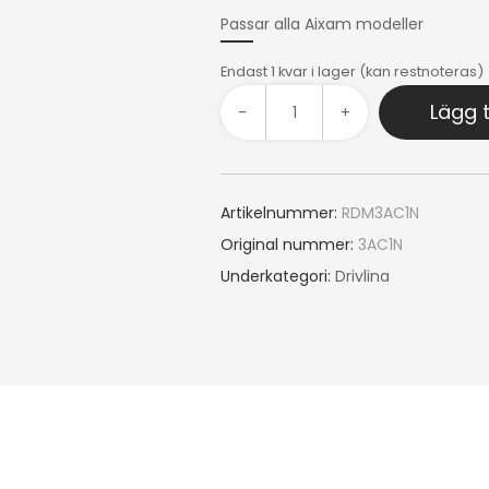
Passar alla Aixam modeller
Endast 1 kvar i lager (kan restnoteras)
Lägg t
-
+
Artikelnummer:
RDM3AC1N
Original nummer:
3AC1N
Underkategori:
Drivlina