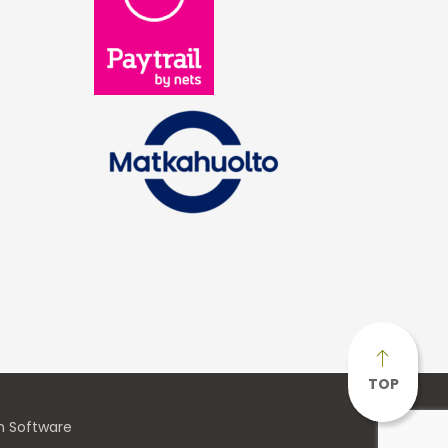
TOP
n Software