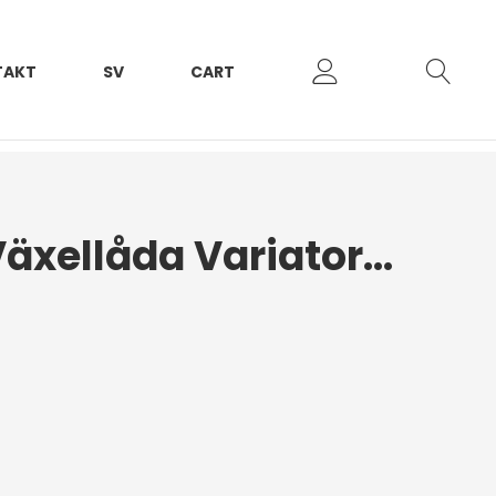
TAKT
SV
CART
Axeltätning Växellåda Variatorsida Aixam