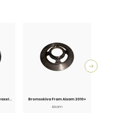
Axeltätning Växellåda Drivaxelsida Aixam
Bromsskiva Fram Aixam 2010+
Gu
Aixam
Aixam