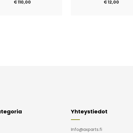
€
110,00
€
12,00
tegoria
Yhteystiedot
Info@axparts.fi