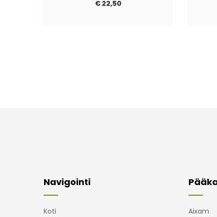
€
22,50
Navigointi
Pääka
Koti
Aixam