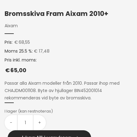
Bromsskiva Fram Aixam 2010+
Aixam
Pris:
€
68,55
Moms 25.5 %:
€ 17,48
Pris inkl. moms:
€
65,00
Passar alla Aixam modeller från 2010. Passar ihop med
CHAJDM001108. Byte av hjullager BIN452001014
rekommenderas vid byte av bromsskiva.
I lager (kan restnoteras)
-
+