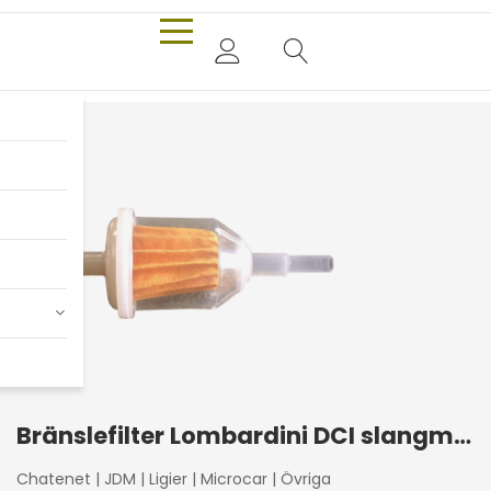
Bränslefilter Lombardini DCI slangmodell
Chatenet
|
JDM
|
Ligier
|
Microcar
|
Övriga