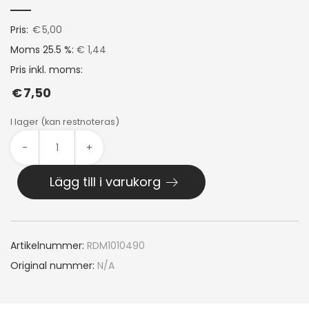
Pris:
€
5,00
Moms 25.5 %:
€ 1,44
Pris inkl. moms:
€
7,50
I lager (kan restnoteras)
-
+
Lägg till i varukorg
Artikelnummer:
RDM1010490
Original nummer:
N/A