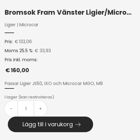
Bromsok Fram Vänster Ligier/Microcar
Ligier
|
Microcar
Pris:
€
133,06
Moms 25.5 %:
€ 33,93
Pris inkl. moms:
€
160,00
Passar Ligier JS50, IXO och Microcar MGO, M8
I lager (kan restnoteras)
-
+
Lägg till i varukorg