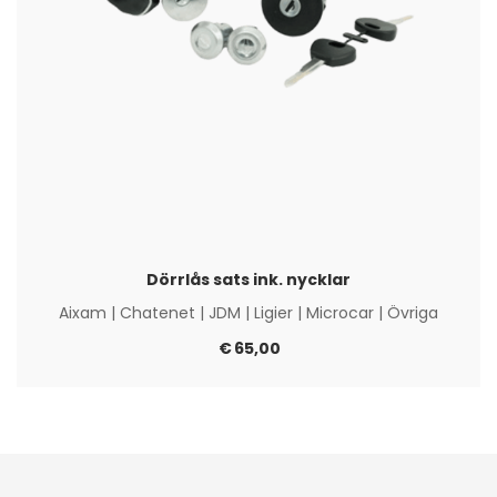
Dörrlås sats ink. nycklar
Aixam
|
Chatenet
|
JDM
|
Ligier
|
Microcar
|
Övriga
€
65,00