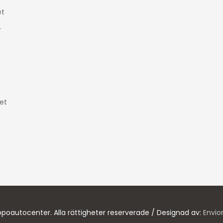
t
r
et
poautocenter. Alla rättigheter reserverade / Designad av:
Envio