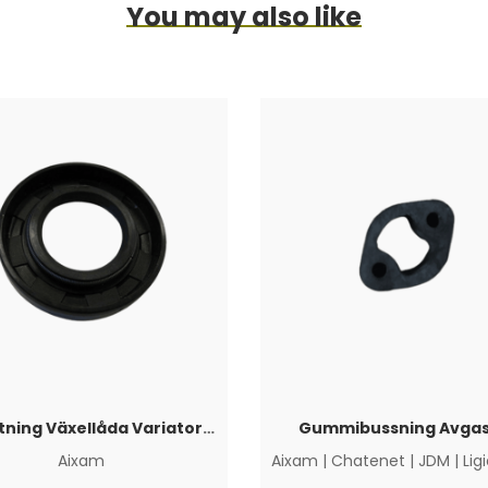
You may also like
Axeltätning Växellåda Variatorsida Aixam
Gummibussning Avgas
Aixam
Aixam
|
Chatenet
|
JDM
|
Lig