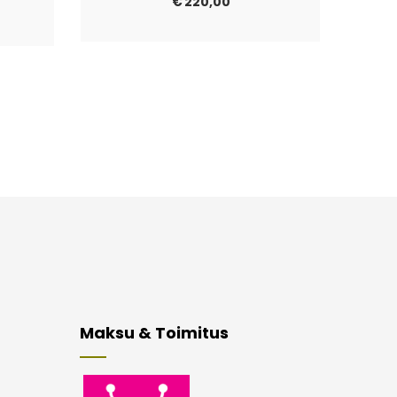
€
220,00
Maksu & Toimitus