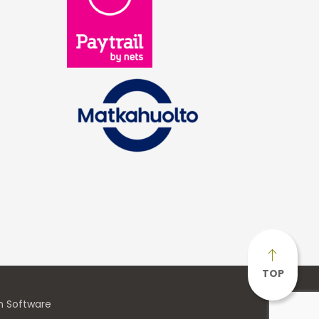
TOP
n Software