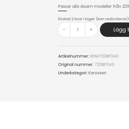
Passar alla Aixam modeller från 20
Endast 2 kvar i lager (kan restnoteras)
Lägg t
-
+
Artikelnummer:
RDM720BF040
Original nummer:
720BF040
Underkategori:
Karosseri