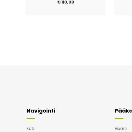
€
110,00
Navigointi
Pääka
Koti
Aixam