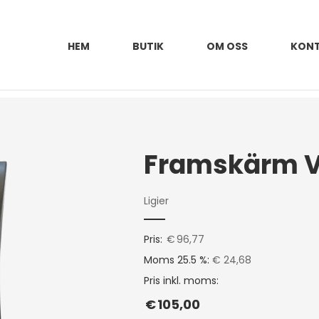
HEM
BUTIK
OM OSS
KON
Ligier
Pris:
€
96,77
Moms 25.5 %:
€ 24,68
Pris inkl. moms:
€
105,00