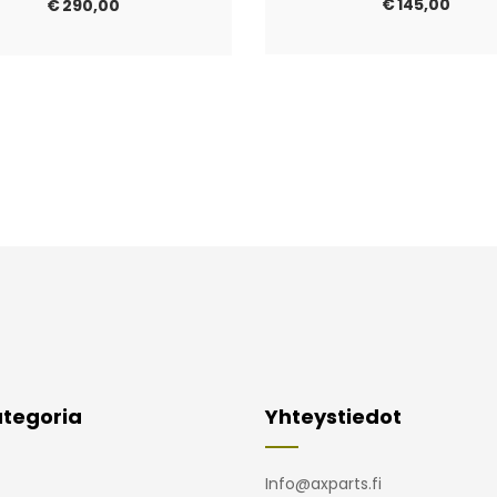
€
145,00
€
290,00
tegoria
Yhteystiedot
Info@axparts.fi