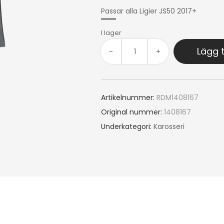
Passar alla Ligier JS50 2017+
I lager
Lägg t
-
+
Artikelnummer:
RDM1408167
Original nummer:
1408167
Underkategori:
Karosseri