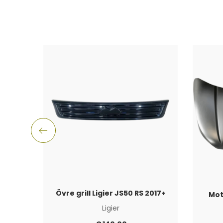
Övre grill Ligier JS50 RS 2017+
Mot
Ligier