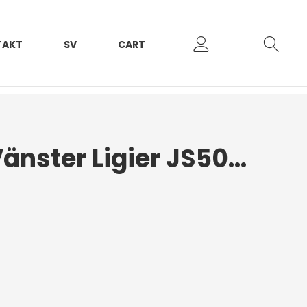
TAKT
SV
CART
Framskärm Vänster Ligier JS50 2017+