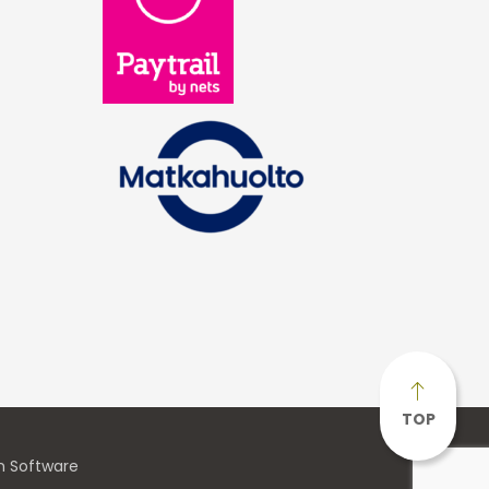
TOP
n Software