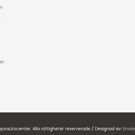
t
r
et
poautocenter. Alla rättigheter reserverade / Designad av:
Envio