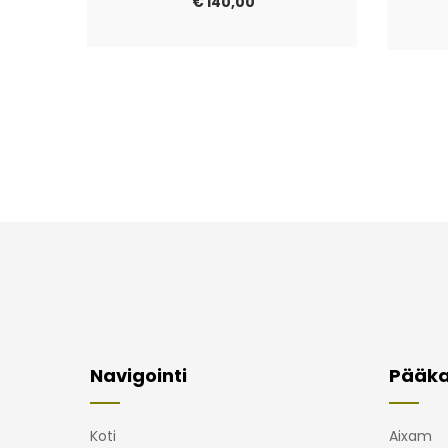
€
140,00
Navigointi
Pääka
Koti
Aixam