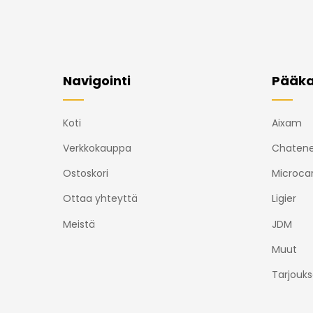
Navigointi
Pääka
Koti
Aixam
Verkkokauppa
Chatene
Ostoskori
Microca
Ottaa yhteyttä
Ligier
Meistä
JDM
Muut
Tarjouks