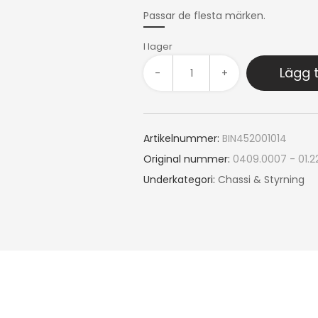
Passar de flesta märken.
I lager
Lägg t
-
+
Artikelnummer:
BIN452001014
Original nummer:
0409.0007 - 01.2
Underkategori:
Chassi & Styrning