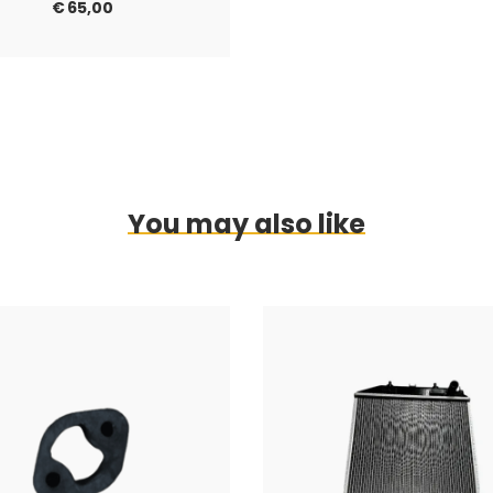
€
65,00
You may also like