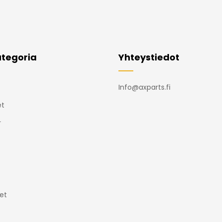
tegoria
Yhteystiedot
Info@axparts.fi
t
r
et