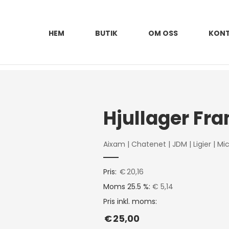
HEM
BUTIK
OM OSS
KON
Hjullager Fr
Aixam
|
Chatenet
|
JDM
|
Ligier
|
Mic
Pris:
€
20,16
Moms 25.5 %:
€ 5,14
Pris inkl. moms:
€
25,00