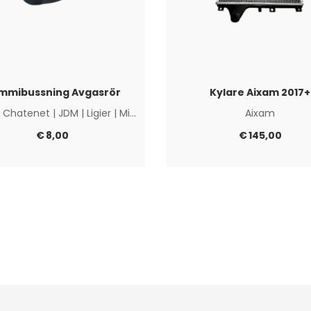
mmibussning Avgasrör
Kylare Aixam 2017+
|
Chatenet
|
JDM
|
Ligier
|
Microcar
|
Övriga
Aixam
€
8,00
€
145,00