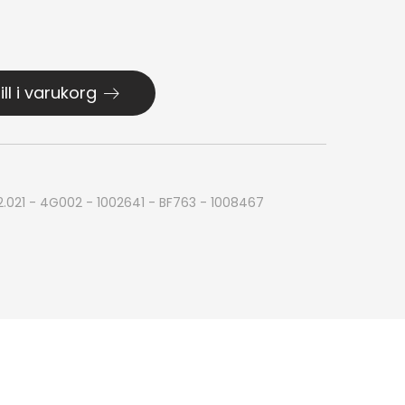
ill i varukorg
2.021 - 4G002 - 1002641 - BF763 - 1008467