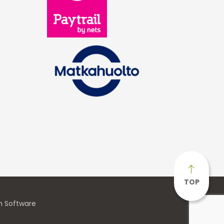
TOP
n Software