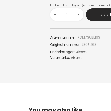
Endast 1 kvar i lager (kan restnoteras)
Lägg t
-
+
Artikelnummer:
RDM730BL163
Original nummer:
730BL163
Underkategori:
Aixam
Varumärke:
Aixam
You may also like