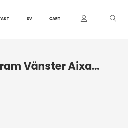
TAKT
SV
CART
Innerskärm Fram Vänster Aixam Emotion 2020+