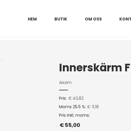
HEM
BUTIK
OM OSS
KON
Aixam
Pris:
€
43,82
Moms 25.5 %:
€ 11,18
Pris inkl. moms:
€
55,00