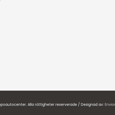
r
poautocenter. Alla rättigheter reserverade / Designad av:
Envio