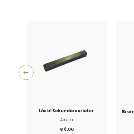
Låskil Sekundärvariator
Brom
Aixam
€
8,00