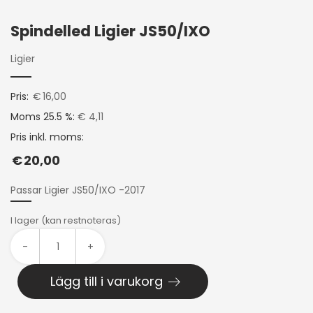
Spindelled Ligier JS50/IXO
Ligier
Pris:
€
16,00
Moms 25.5 %:
€ 4,11
Pris inkl. moms:
€
20,00
Passar Ligier JS50/IXO -2017
I lager (kan restnoteras)
-
+
Lägg till i varukorg