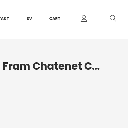
TAKT
SV
CART
Stötdämpare Fram Chatenet CH26/40/46