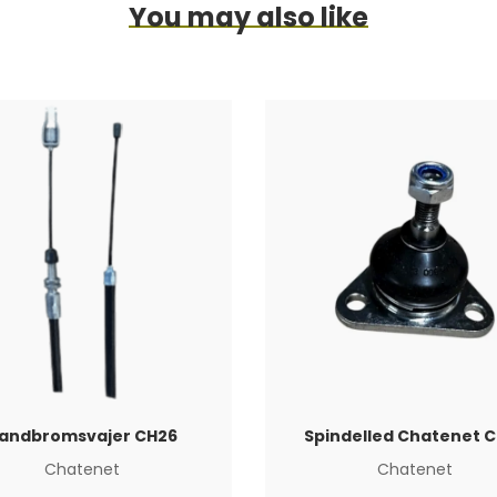
You may also like
andbromsvajer CH26
Spindelled Chatenet 
Chatenet
Chatenet