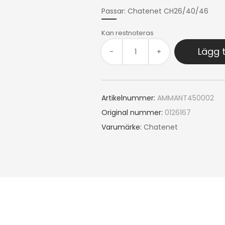
Passar: Chatenet CH26/40/46
Kan restnoteras
Lägg t
-
+
Artikelnummer:
AMMANT450002
Original nummer:
0126167
Varumärke:
Chatenet