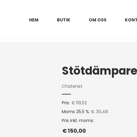
HEM
BUTIK
OM OSS
KON
Chatenet
Pris:
€
119,52
Moms 25.5 %:
€ 30,48
Pris inkl. moms:
€
150,00