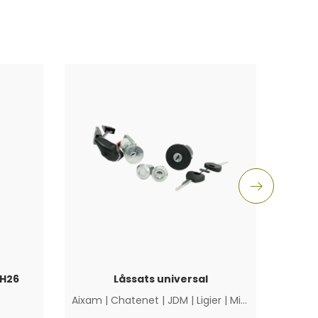
CH26
Låssats universal
Olj
Aixam
|
Chatenet
|
JDM
|
Ligier
|
Microcar
|
Övriga
Chat