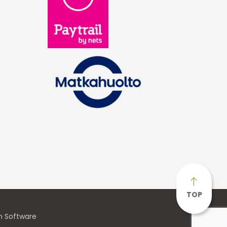
TOP
n Software