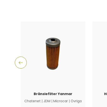
Bränslefilter Yanmar
H
Chatenet
|
JDM
|
Microcar
|
Övriga