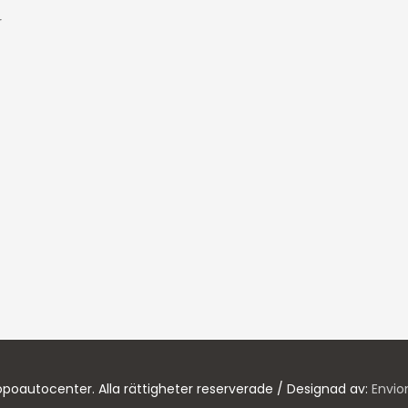
r
poautocenter. Alla rättigheter reserverade / Designad av:
Envio