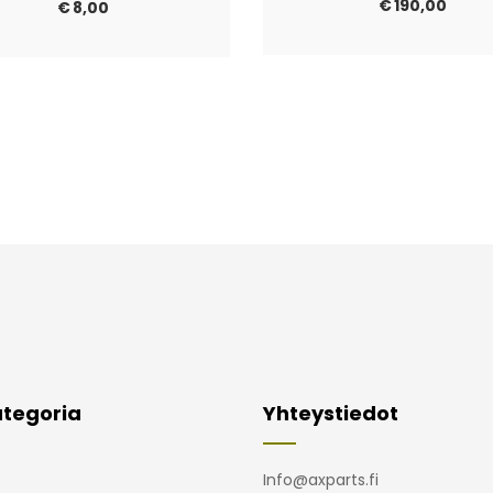
€
190,00
€
8,00
tegoria
Yhteystiedot
Info@axparts.fi