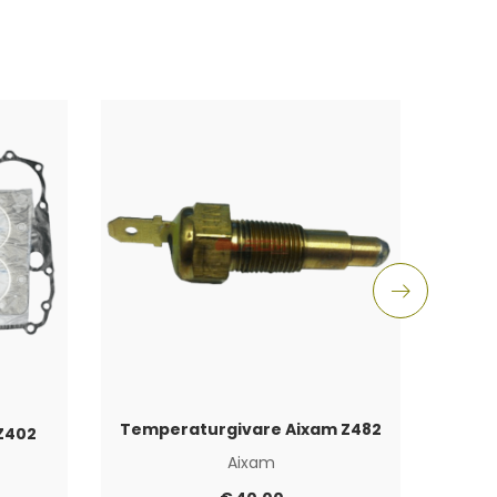
Temperaturgivare Aixam Z482
Z402
Aixam
Aixam