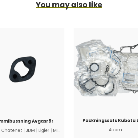
You may also like
Packningssats Kubota 
mmibussning Avgasrör
Aixam
|
Chatenet
|
JDM
|
Ligier
|
Microcar
|
Övriga