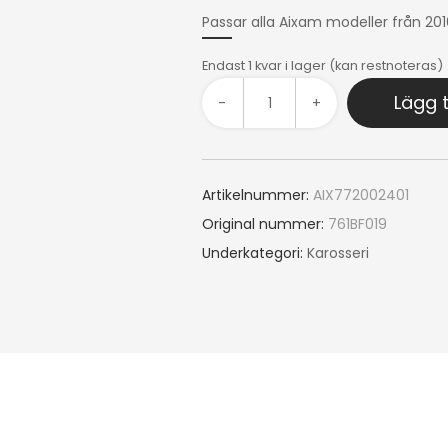
Passar alla Aixam modeller från 20
Endast 1 kvar i lager (kan restnoteras)
Lägg t
-
+
Artikelnummer:
AIX772002401
Original nummer:
761BF019
Underkategori:
Karosseri