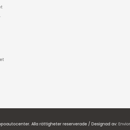
t
r
et
poautocenter. Alla rättigheter reserverade / Designad av:
Envio