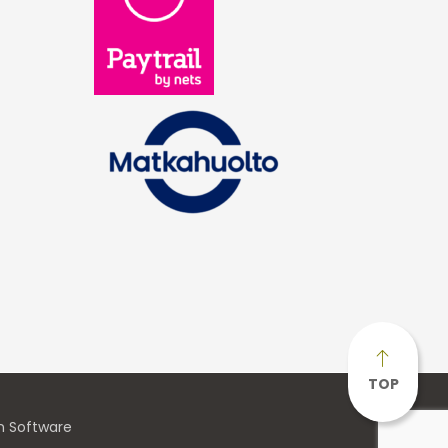
TOP
n Software