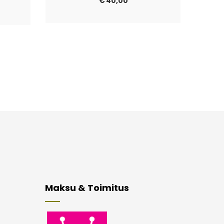
€
40,00
Maksu & Toimitus