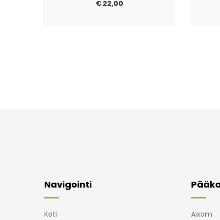
€
22,00
Navigointi
Pääka
Koti
Aixam