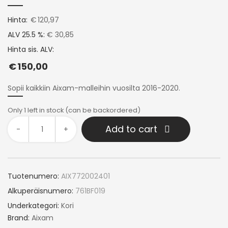
Hinta:
€
120,97
ALV 25.5 %:
€ 30,85
Hinta sis. ALV:
€
150,00
Sopii kaikkiin Aixam-malleihin vuosilta 2016-2020.
Only 1 left in stock (can be backordered)
Add to cart
-
+
Tuotenumero:
AIX772002401
Alkuperäisnumero:
761BF019
Underkategori:
Kori
Brand:
Aixam