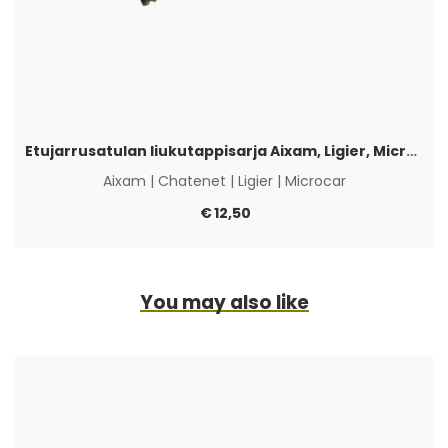
Etujarrusatulan liukutappisarja Aixam, Ligier, Microcar & Chatenet
Aixam
|
Chatenet
|
Ligier
|
Microcar
€
12,50
You may also like