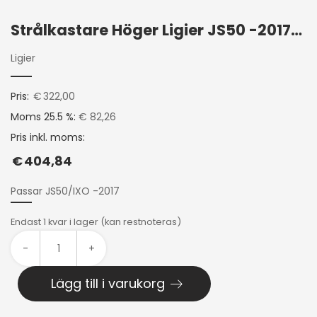
Strålkastare Höger Ligier JS50 -2017/IXO
Ligier
Pris:
€
322,00
Moms 25.5 %:
€ 82,26
Pris inkl. moms:
€
404,84
Passar JS50/IXO -2017
Endast 1 kvar i lager (kan restnoteras)
-
+
Lägg till i varukorg