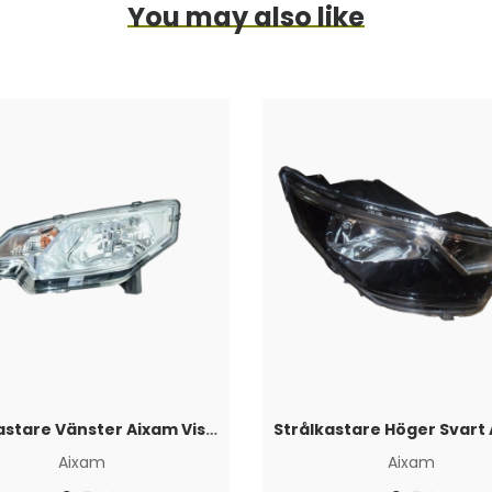
You may also like
Strålkastare Vänster Aixam Vison 2014+
Aixam
Aixam