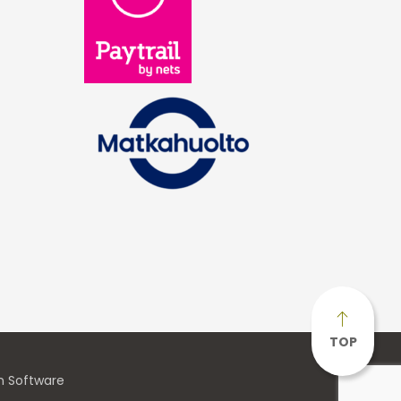
TOP
n Software