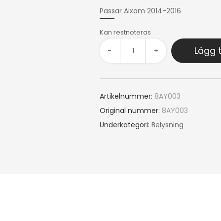
Passar Aixam 2014-2016
Kan restnoteras
Lägg t
-
+
Artikelnummer:
8AY003
Original nummer:
8AY003
Underkategori:
Belysning