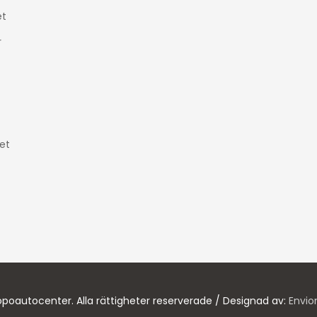
t
r
et
poautocenter. Alla rättigheter reserverade / Designad av:
Envio