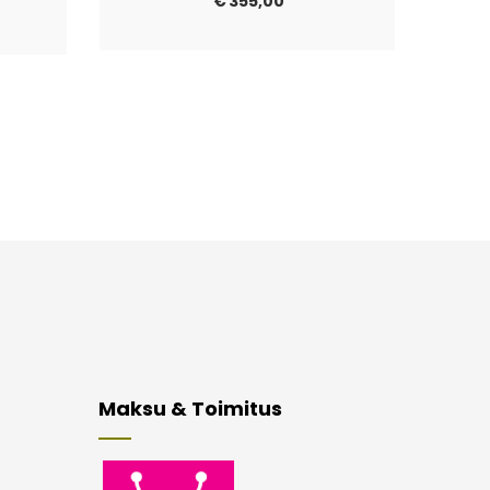
€
355,00
Maksu & Toimitus