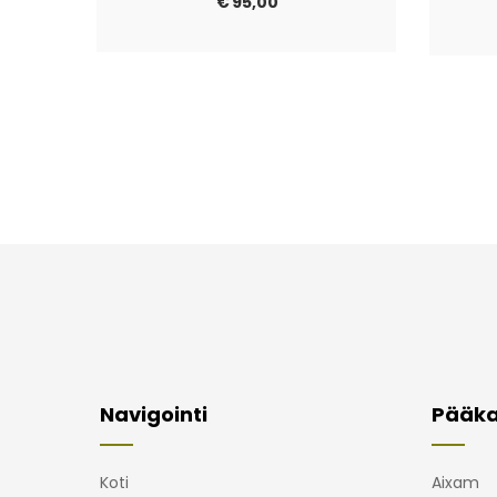
€
95,00
Navigointi
Pääka
Koti
Aixam