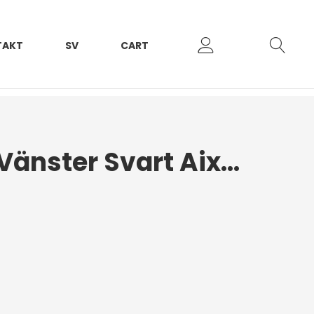
TAKT
SV
CART
Strålkastare Vänster Svart Aixam Vision 2014+