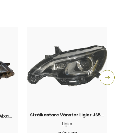
Strålkastare Vänster Ligier JS50 2017+
D
Strålkastare Höger Svart Aixam Vision 2014+
Ligier