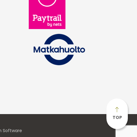
TOP
n Software