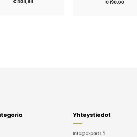
€
404,84
€
190,00
tegoria
Yhteystiedot
Info@axparts.fi