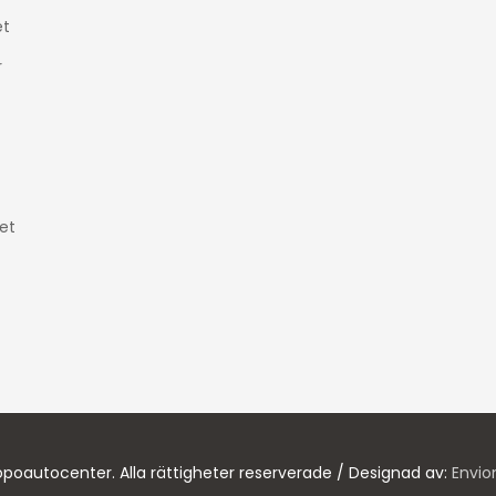
t
r
et
poautocenter. Alla rättigheter reserverade / Designad av:
Envio