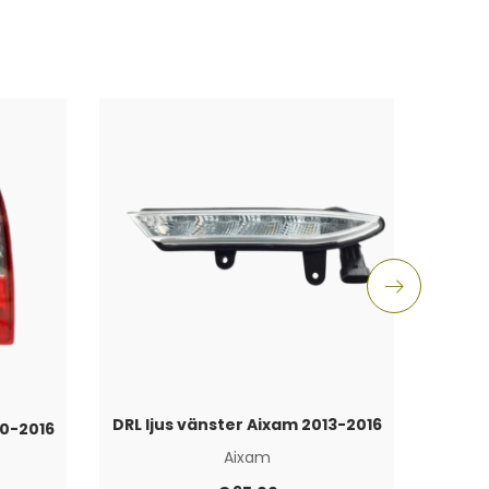
DRL ljus vänster Aixam 2013-2016
10-2016
DRL l
Aixam