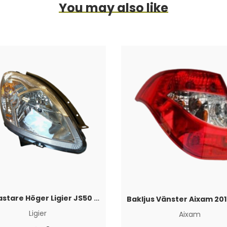
You may also like
Strålkastare Höger Ligier JS50 -2017/IXO
Bakljus Vänster Aixam 20
Ligier
Aixam