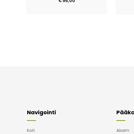
€
95,00
Navigointi
Pääka
Koti
Aixam