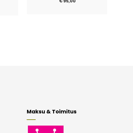
€
95,00
Maksu & Toimitus