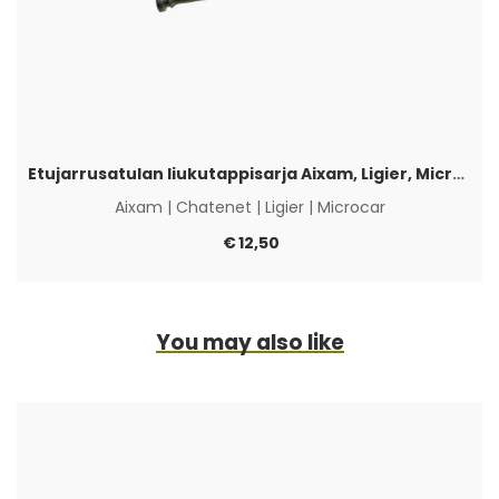
Etujarrusatulan liukutappisarja Aixam, Ligier, Microcar & Chatenet
Aixam
|
Chatenet
|
Ligier
|
Microcar
€
12,50
You may also like