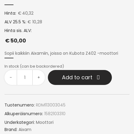
Hinta:
€
40,32
ALV 25.5 %:
€ 10,28
Hinta sis. ALV:
€
50,00
Sopii kaikkiin Aixamiin, joissa on Kubota Z402 -moottori
In stock (can be backordered)
Add to cart
-
+
Tuotenumero:
RDM113003045
Alkuperäisnumero:
1582103310
Underkategori:
Moottori
Brand:
Aixam