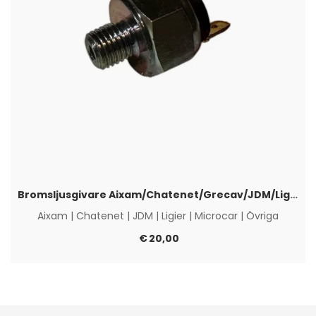
Bromsljusgivare Aixam/Chatenet/Grecav/JDM/Ligier
Aixam
|
Chatenet
|
JDM
|
Ligier
|
Microcar
|
Övriga
€
20,00