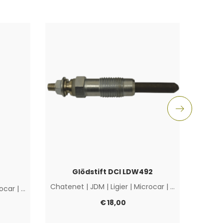
Glödstift DCI LDW492
Chatenet
|
JDM
|
Ligier
|
Microcar
|
Övriga
ocar
|
Övriga
Aix
€
18,00