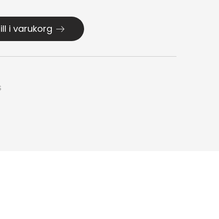
ill i varukorg
S