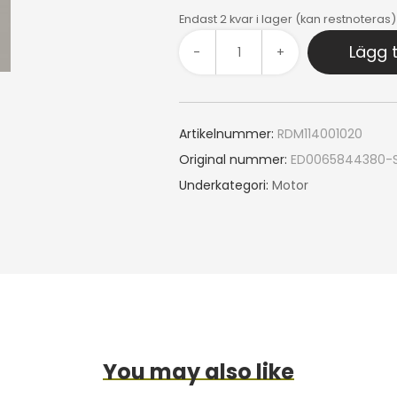
Endast 2 kvar i lager (kan restnoteras)
Lägg t
-
+
Artikelnummer:
RDM114001020
Original nummer:
ED0065844380-
Underkategori:
Motor
You may also like