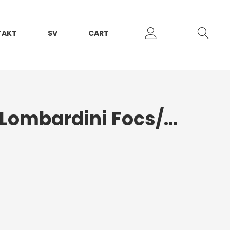
TAKT
SV
CART
Vattenpump Lombardini Focs/Progress