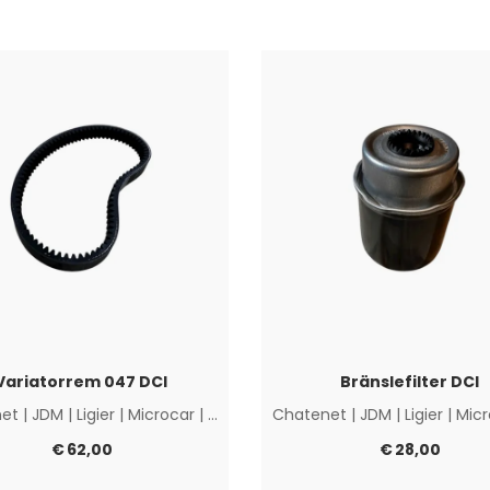
Variatorrem 047 DCI
Bränslefilter DCI
et
|
JDM
|
Ligier
|
Microcar
|
Övriga
Chatenet
|
JDM
|
Ligier
|
Micr
€
62,00
€
28,00