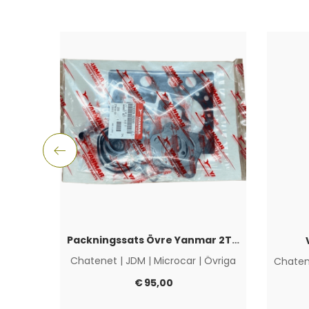
Packningssats Övre Yanmar 2TNE68
Chatenet
|
JDM
|
Microcar
|
Övriga
Chaten
€
95,00