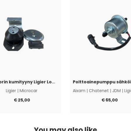
Moottorin kumityyny Ligier Lombardini Progress / DCI
Ligier
|
Microcar
Aixam
|
Chatenet
|
JDM
|
Lig
€
25,00
€
65,00
You may also like