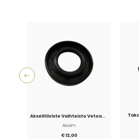
Taka
Akselitiiviste Vaihteisto Vetoakselin puoli Aixam
Aixam
€
12,00