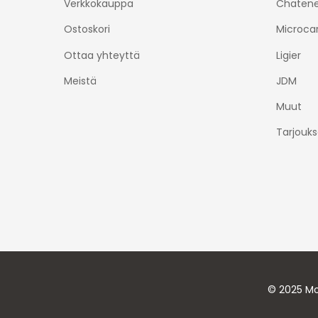
Verkkokauppa
Chatene
Ostoskori
Microca
Ottaa yhteyttä
Ligier
Meistä
JDM
Muut
Tarjouks
© 2025 Mo