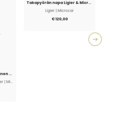
Takapyörän napa Ligier & Microcar 4×100
Ligier
|
Microcar
Aixam
€
120,00
Polttoainepumppu sähköinen Lombardini Progress / DCI / FOCS
ier
|
Microcar
|
Muut