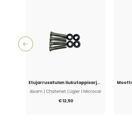
Etujarrusatulan liukutappisarja Aixam, Ligier, Microcar & Chatenet
Aixam
|
Chatenet
|
Ligier
|
Microcar
€
12,50