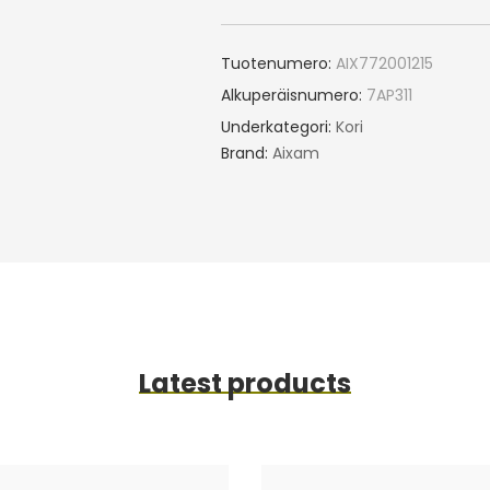
Tuotenumero:
AIX772001215
Alkuperäisnumero:
7AP311
Underkategori:
Kori
Brand:
Aixam
Latest products