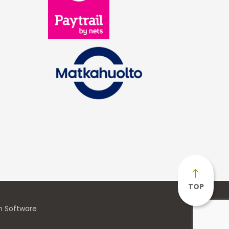
TOP
n Software