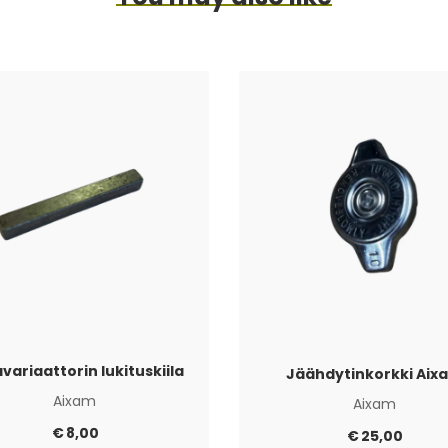
variaattorin lukituskiila
Jäähdytinkorkki Aix
Aixam
Aixam
€
8,00
€
25,00