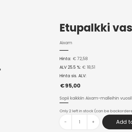
Aixam
Hinta:
€
72,58
ALV 25.5 %:
€ 18,51
Hinta sis. ALV:
€
95,00
Sopii kaikkiin Aixam-malleihin vuosi
Only 2 left in stock (can be backorder
Add t
-
+