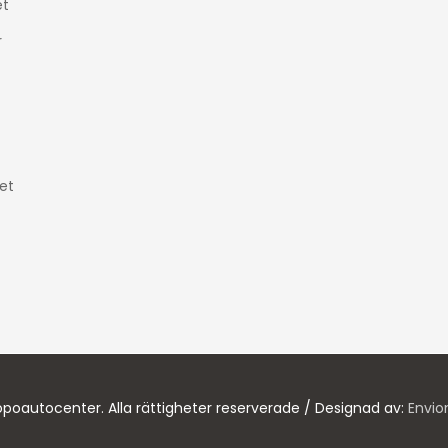
t
r
et
poautocenter. Alla rättigheter reserverade / Designad av:
Envio