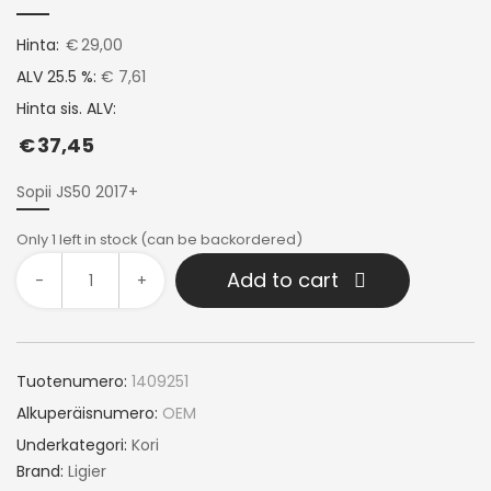
Hinta:
€
29,00
ALV 25.5 %:
€ 7,61
Hinta sis. ALV:
€
37,45
Sopii JS50 2017+
Only 1 left in stock (can be backordered)
Add to cart
-
+
Tuotenumero:
1409251
Alkuperäisnumero:
OEM
Underkategori:
Kori
Brand:
Ligier