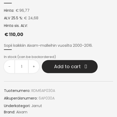
Hinta:
€
96,77
ALV 25.5 %:
€ 24,68
Hinta sis. ALV:
€
110,00
Sopii kaikkiin Aixam-malleihin vuosilta 2000-2016.
In stock (can be backordered)
Add to cart
-
+
Tuotenumero:
RDM6AP030A
Alkuperäisnumero:
6AP030A
Underkategori:
Jarrut
Brand:
Aixam