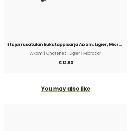
Etujarrusatulan liukutappisarja Aixam, Ligier, Microcar & Chatenet
Aixam
|
Chatenet
|
Ligier
|
Microcar
€
12,50
You may also like