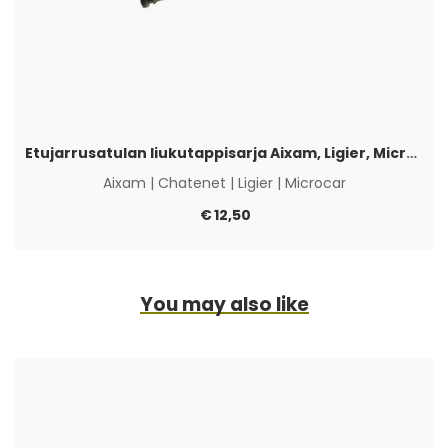
Etujarrusatulan liukutappisarja Aixam, Ligier, Microcar & Chatenet
Aixam
|
Chatenet
|
Ligier
|
Microcar
€
12,50
You may also like