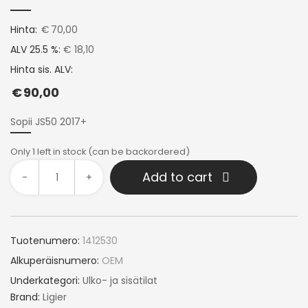
Hinta:
€
70,00
ALV 25.5 %:
€ 18,10
Hinta sis. ALV:
€
90,00
Sopii JS50 2017+
Only 1 left in stock (can be backordered)
Add to cart
-
+
Tuotenumero:
1412530
Alkuperäisnumero:
OEM
Underkategori:
Ulko- ja sisätilat
Brand:
Ligier