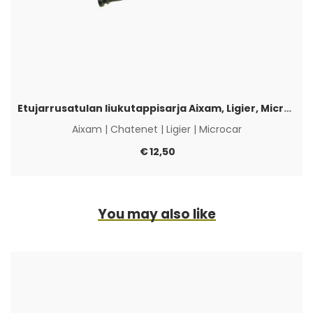
Etujarrusatulan liukutappisarja Aixam, Ligier, Microcar & Chatenet
Aixam
|
Chatenet
|
Ligier
|
Microcar
€
12,50
You may also like