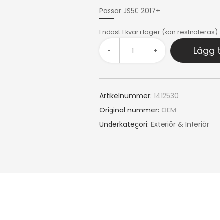
Passar JS50 2017+
Endast 1 kvar i lager (kan restnoteras)
Lägg t
-
+
Artikelnummer:
1412530
Original nummer:
OEM
Underkategori:
Exteriör & Interiör