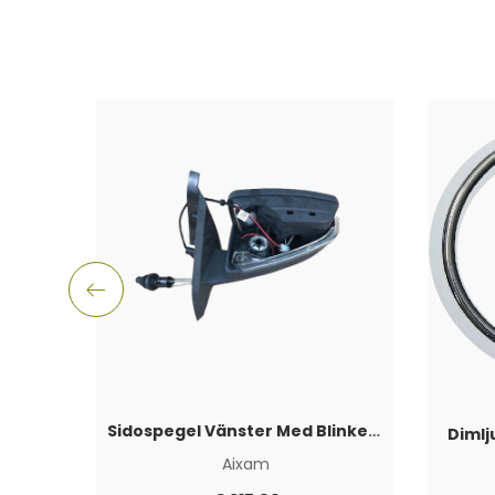
Sidospegel Vänster Med Blinkers Aixam 2016+
Dimlj
Aixam