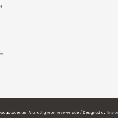
t
r
et
poautocenter. Alla rättigheter reserverade / Designad av:
Envio