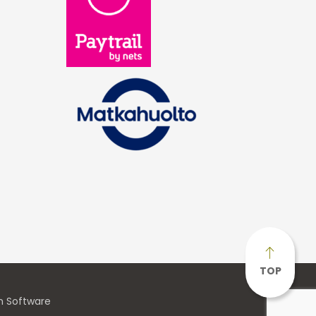
TOP
n Software