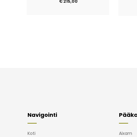
€
215,00
Navigointi
Pääka
Koti
Aixam