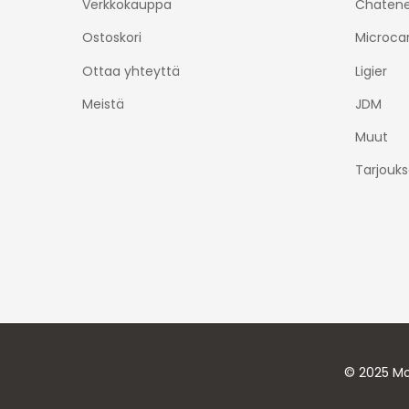
Verkkokauppa
Chatene
Ostoskori
Microca
Ottaa yhteyttä
Ligier
Meistä
JDM
Muut
Tarjouks
© 2025 Mo