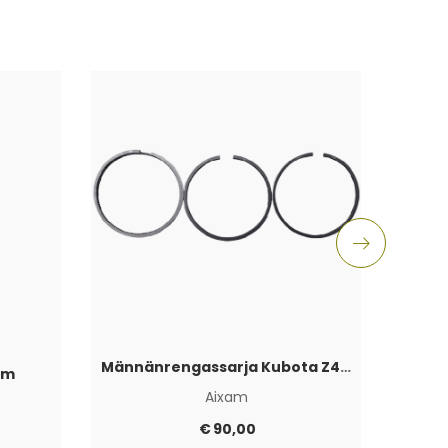
Männänrengassarja Kubota Z402
am
Aixam
€
90,00