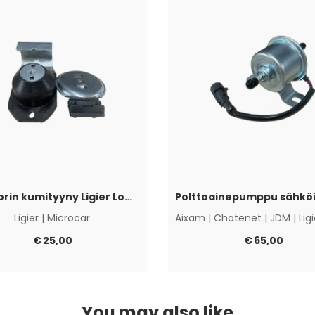
Moottorin kumityyny Ligier Lombardini Progress / DCI
Ligier
|
Microcar
Aixam
|
Chatenet
|
JDM
|
Lig
€
25,00
€
65,00
You may also like