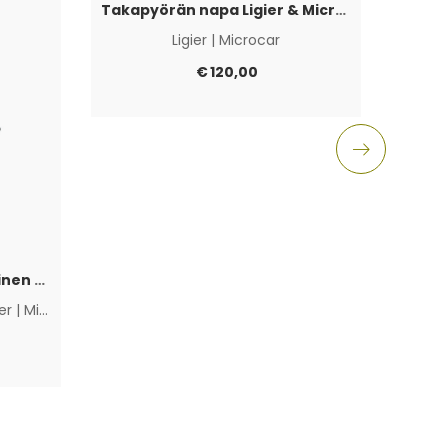
Takapyörän napa Ligier & Microcar 4×100
Ligier
|
Microcar
Aixam
€
120,00
Polttoainepumppu sähköinen Lombardini Progress / DCI / FOCS
ier
|
Microcar
|
Muut