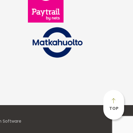
TOP
n Software