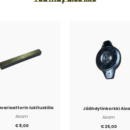
variaattorin lukituskiila
Jäähdytinkorkki Aix
Aixam
Aixam
€
8,00
€
25,00