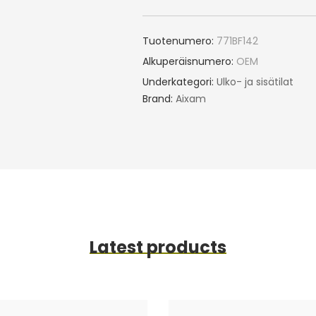
Tuotenumero:
771BF142
Alkuperäisnumero:
OEM
Underkategori:
Ulko- ja sisätilat
Brand:
Aixam
Latest products