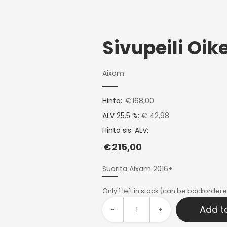
Aixam
Hinta:
€
168,00
ALV 25.5 %:
€ 42,98
Hinta sis. ALV:
€
215,00
Suorita Aixam 2016+
Only 1 left in stock (can be backorder
Add t
-
+