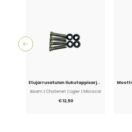
Etujarrusatulan liukutappisarja Aixam, Ligier, Microcar & Chatenet
Aixam
|
Chatenet
|
Ligier
|
Microcar
€
12,50