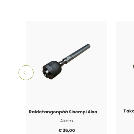
Taka
Raidetangonpää Sisempi Aixam 2010+
Aixam
€
35,00