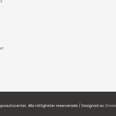
t
r
et
poautocenter. Alla rättigheter reserverade / Designad av:
Envio