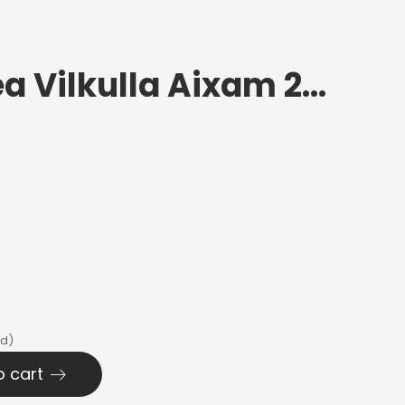
Sivupeili Oikea Vilkulla Aixam 2016+
ed)
o cart