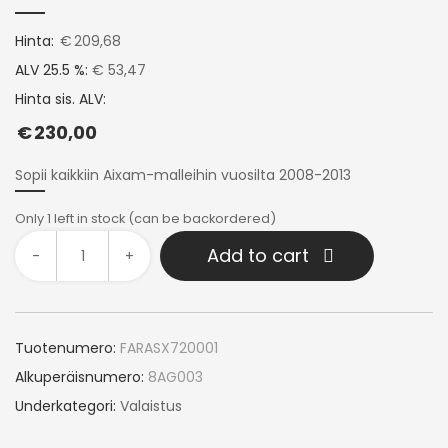
Hinta:
€
209,68
ALV 25.5 %:
€ 53,47
Hinta sis. ALV:
€
230,00
Sopii kaikkiin Aixam-malleihin vuosilta 2008-2013
Only 1 left in stock (can be backordered)
Add to cart
-
+
Tuotenumero:
FARASX720001
Alkuperäisnumero:
8AG003
Underkategori:
Valaistus