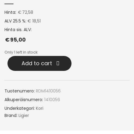
Hinta:
€
72,58
ALV 25.5 %:
€ 18,51
Hinta sis. ALV:
€
95,00
Only 1 left in stock
Add to cart
Tuotenumero:
RDM1410056
Alkuperäisnumero:
1410056
Underkategori:
Kori
Brand:
Ligier