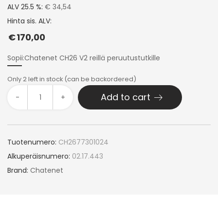
ALV 25.5 %:
€ 34,54
Hinta sis. ALV:
€
170,00
Sopii:Chatenet CH26 V2 reillä peruutustutkille
Only 2 left in stock (can be backordered)
Add to cart
-
+
Tuotenumero:
CH2677301024
Alkuperäisnumero:
02.17.443
Brand:
Chatenet