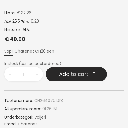
Hinta:
€
32,26
ALV 25.5 %:
€ 8,23
Hinta sis. ALV:
€
40,00
Sopii Chatenet CH26:een
In stock (can be backordered)
Add to cart
-
+
Tuotenumero:
CH2640701018
Alkuperäisnumero:
01.26.151
Underkategori:
Vaijeri
Brand:
Chatenet