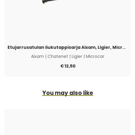
Etujarrusatulan liukutappisarja Aixam, Ligier, Microcar & Chatenet
Aixam
|
Chatenet
|
Ligier
|
Microcar
€
12,50
You may also like