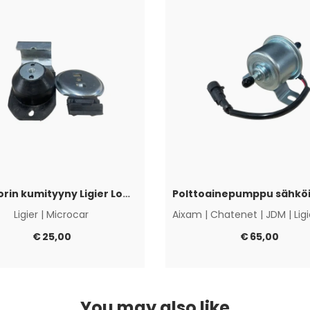
Moottorin kumityyny Ligier Lombardini Progress / DCI
Ligier
|
Microcar
Aixam
|
Chatenet
|
JDM
|
Lig
€
25,00
€
65,00
You may also like