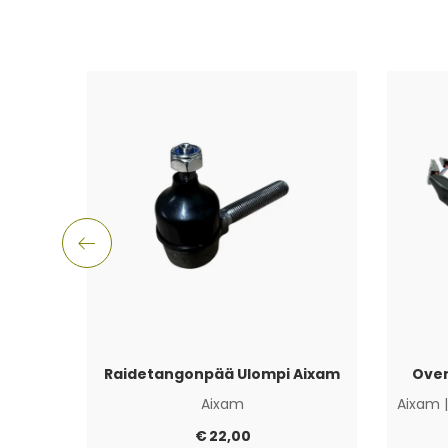
Raidetangonpää Ulompi Aixam
Oven
Aixam
Aixam
€
22,00