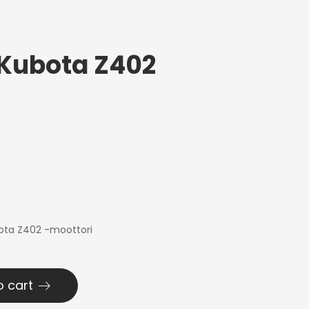
 Kubota Z402
ubota Z402 -moottori
o cart