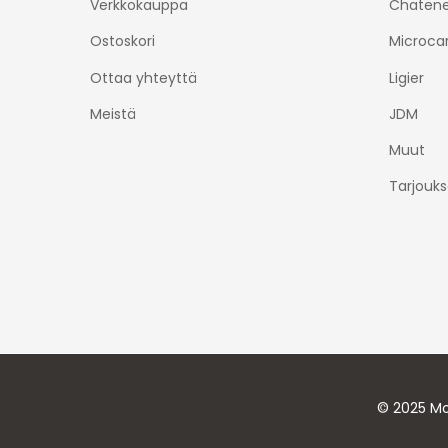
Verkkokauppa
Chatene
Ostoskori
Microca
Ottaa yhteyttä
Ligier
Meistä
JDM
Muut
Tarjouks
© 2025 Mo