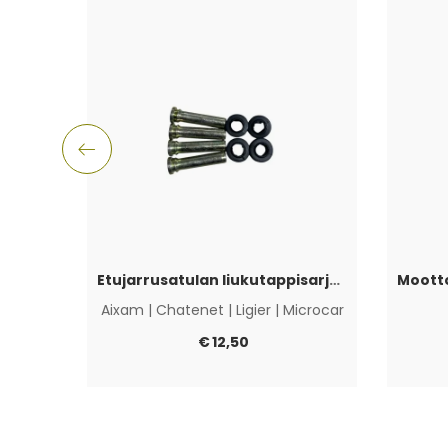
Etujarrusatulan liukutappisarja Aixam, Ligier, Microcar & Chatenet
Aixam
|
Chatenet
|
Ligier
|
Microcar
€
12,50