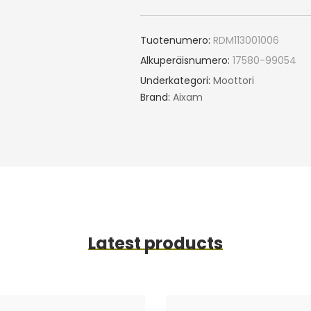
Tuotenumero:
RDM113001006
Alkuperäisnumero:
17580-99054
Underkategori:
Moottori
Brand:
Aixam
Latest products