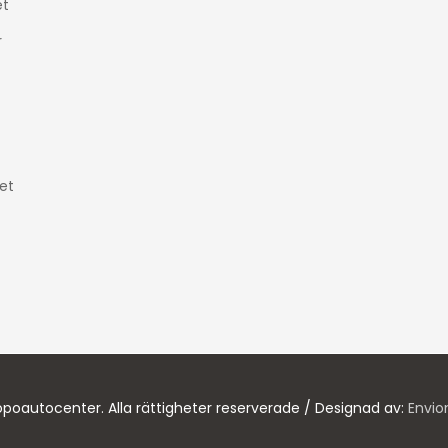
t
r
et
poautocenter. Alla rättigheter reserverade / Designad av:
Envio