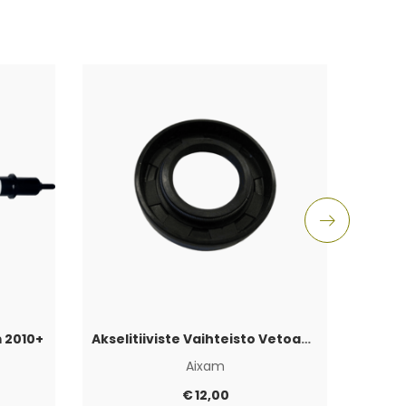
 2010+
Akselitiiviste Vaihteisto Vetoakselin puoli Aixam
J
Aixam
€
12,00