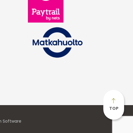
TOP
n Software