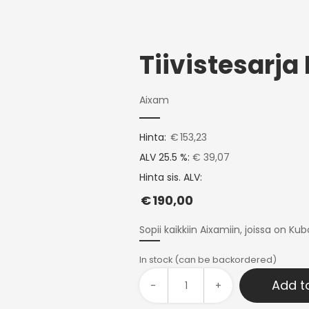
Tiivistesarja
Aixam
Hinta:
€
153,23
ALV 25.5 %:
€ 39,07
Hinta sis. ALV:
€
190,00
Sopii kaikkiin Aixamiin, joissa on K
In stock (can be backordered)
Add t
-
+