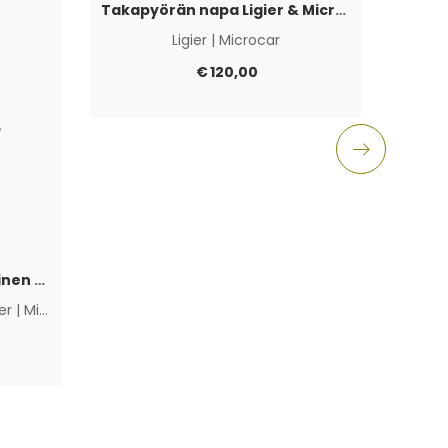
Takapyörän napa Ligier & Microcar 4×100
Ligier
|
Microcar
Aixam
€
120,00
Polttoainepumppu sähköinen Lombardini Progress / DCI / FOCS
ier
|
Microcar
|
Muut