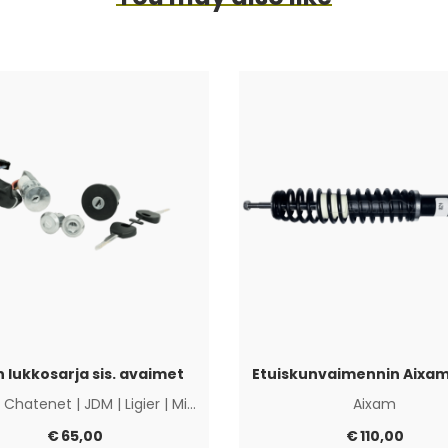
 lukkosarja sis. avaimet
Etuiskunvaimennin Aixam
|
Chatenet
|
JDM
|
Ligier
|
Microcar
|
Muut
Aixam
€
65,00
€
110,00