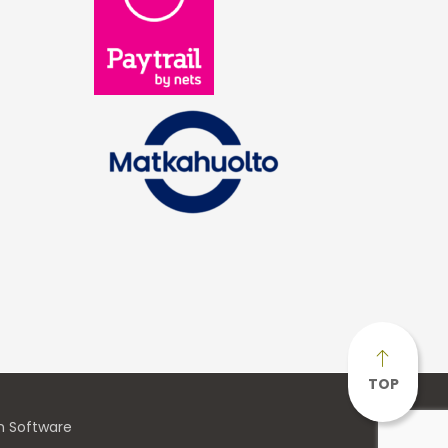
TOP
n Software