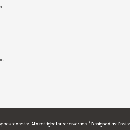
t
r
et
poautocenter. Alla rättigheter reserverade / Designad av:
Envio