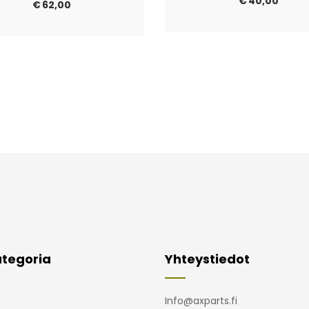
€
40,00
€
62,00
tegoria
Yhteystiedot
Info@axparts.fi