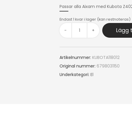
Passar alla Aixam med Kubota Z40
Endast 1 kvar i lager (kan restnoteras)
Lägg t
-
+
Artikelnummer:
KUBOTA118012
Original nummer:
6798031150
Underkategori:
El