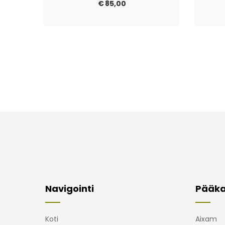
€
85,00
Navigointi
Pääka
Koti
Aixam