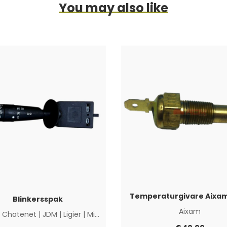
You may also like
Temperaturgivare Aixa
Blinkersspak
Aixam
|
Chatenet
|
JDM
|
Ligier
|
Microcar
|
Övriga