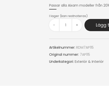
Passar alla Aixam modeller från 201
I lager (kan restnoteras)
Lägg t
-
+
Artikelnummer:
RDM7AP115
Original nummer:
7AP115
Underkategori:
Exteriör & Interiör