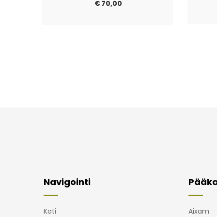
€
70,00
Navigointi
Pääka
Koti
Aixam