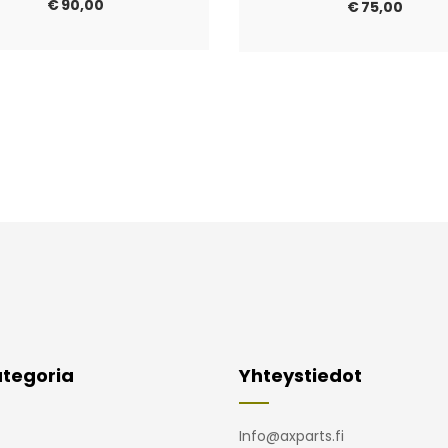
€
90,00
€
75,00
tegoria
Yhteystiedot
Info@axparts.fi