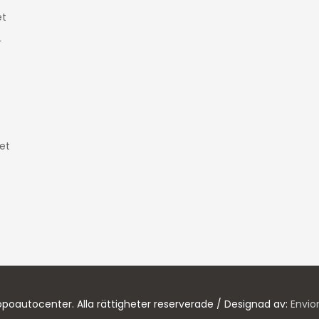
t
r
et
poautocenter. Alla rättigheter reserverade / Designad av:
Envio