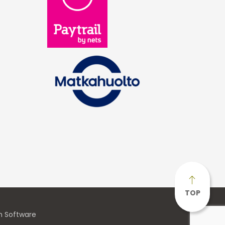
TOP
n Software