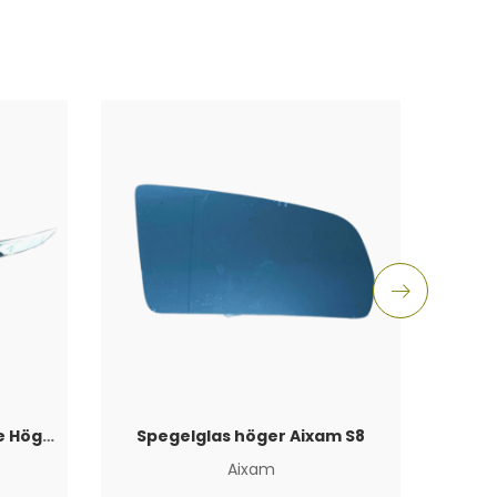
Kromlist Framstötfångare Höger Ligier JS50 2017+
Spegelglas höger Aixam S8
Sp
Aixam