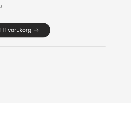
0
ill i varukorg