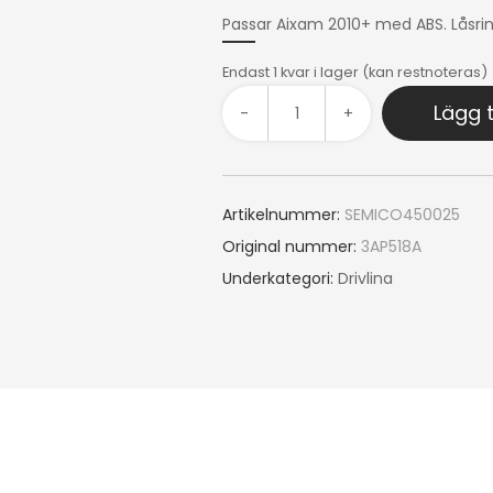
Passar Aixam 2010+ med ABS. Låsrin
Endast 1 kvar i lager (kan restnoteras)
Lägg t
-
+
Artikelnummer:
SEMICO450025
Original nummer:
3AP518A
Underkategori:
Drivlina