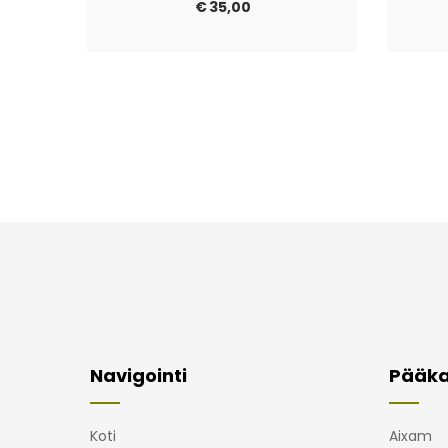
€
35,00
Navigointi
Pääka
Koti
Aixam