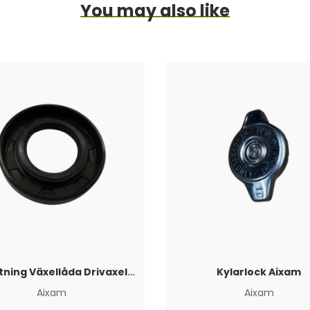
You may also like
Axeltätning Växellåda Drivaxelsida Aixam
Kylarlock Aixam
Aixam
Aixam