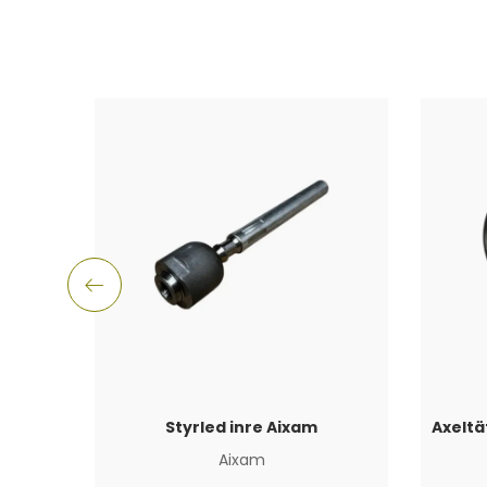
Styrled inre Aixam
Aixam