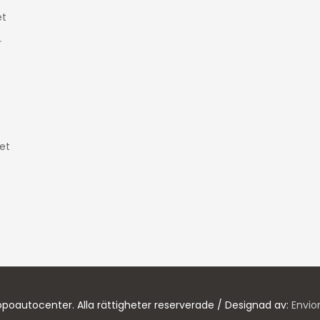
t
r
et
poautocenter. Alla rättigheter reserverade / Designad av:
Envio