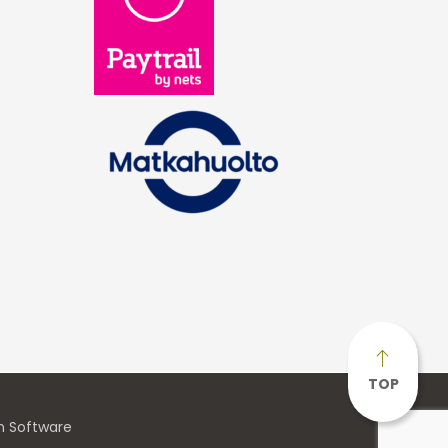
TOP
n Software