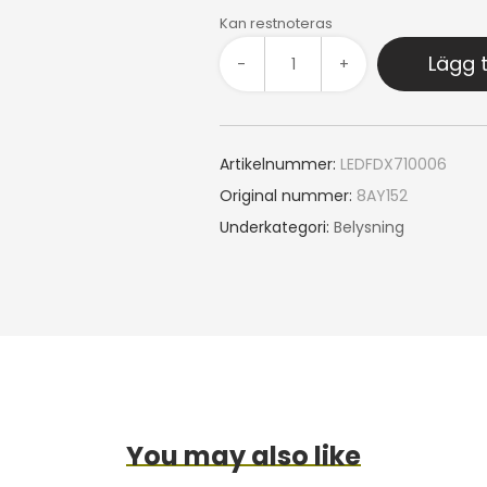
Kan restnoteras
Lägg t
-
+
Artikelnummer:
LEDFDX710006
Original nummer:
8AY152
Underkategori:
Belysning
You may also like