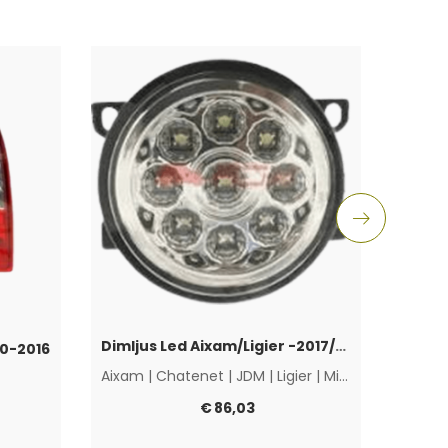
Dimljus Led Aixam/Ligier -2017/Chatenet
10-2016
Aixam
|
Chatenet
|
JDM
|
Ligier
|
Microcar
|
Övriga
€
86,03