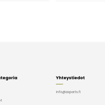
tegoria
Yhteystiedot
Info@axparts.fi
t