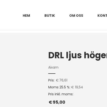
HEM
BUTIK
OM OSS
KON
DRL ljus hög
Aixam
Pris:
€
76,61
Moms 25.5 %:
€ 19,54
Pris inkl. moms:
€
95,00