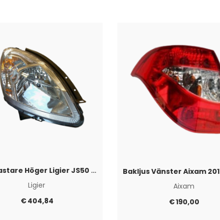
Strålkastare Höger Ligier JS50 -2017/IXO
Bakljus Vänster Aixam 20
Ligier
Aixam
€
404,84
€
190,00