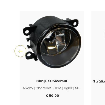
Dimljus Universal.
Aixam
|
Chatenet
|
JDM
|
Ligier
|
Microcar
|
Övriga
€
50,00