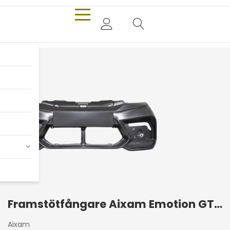
Framstötfångare Aixam Emotion GTO/GTI 2020+
Aixam