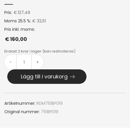
Pris:
€
127,49
Moms 25.5 %:
€ 32,51
Pris inkl. moms:
€
160,00
Endast 2 kvar i lager (kan restnoteras)
-
+
Lägg till i varukorg
Artikelnummer:
RDM761BP019
Original nummer:
761BP019