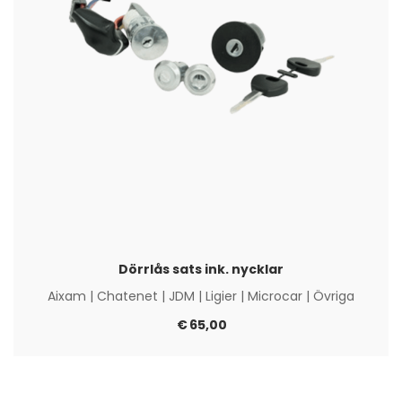
Dörrlås sats ink. nycklar
Aixam
|
Chatenet
|
JDM
|
Ligier
|
Microcar
|
Övriga
€
65,00