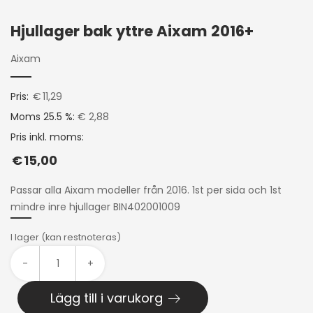
Hjullager bak yttre Aixam 2016+
Aixam
Pris:
€
11,29
Moms 25.5 %:
€ 2,88
Pris inkl. moms:
€
15,00
Passar alla Aixam modeller från 2016. 1st per sida och 1st
mindre inre hjullager BIN402001009
I lager (kan restnoteras)
-
+
Lägg till i varukorg