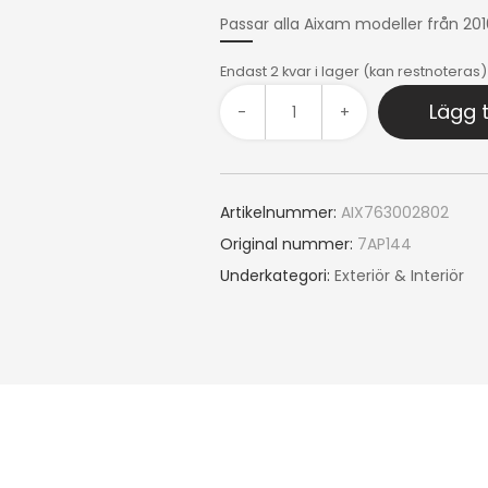
Passar alla Aixam modeller från 201
Endast 2 kvar i lager (kan restnoteras)
Lägg t
-
+
Artikelnummer:
AIX763002802
Original nummer:
7AP144
Underkategori:
Exteriör & Interiör