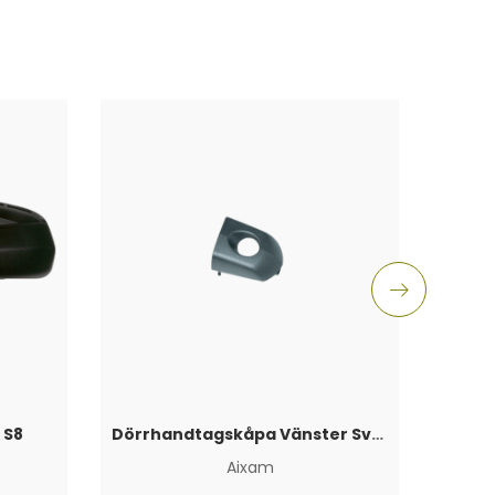
 S8
Dörrhandtagskåpa Vänster Svart Aixam 2010+
Aixam
Aixam