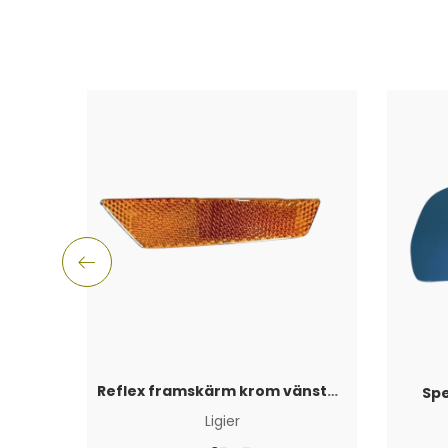
Reflex framskärm krom vänster Ligier JS50 2017+
Spe
Ligier