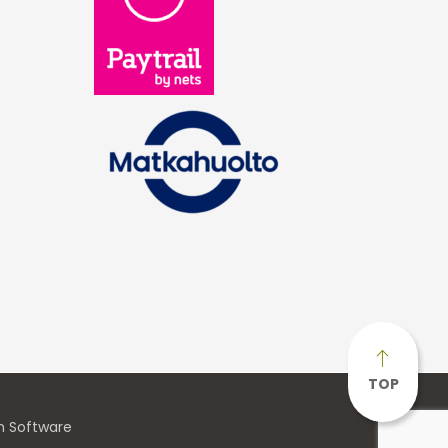
TOP
n Software