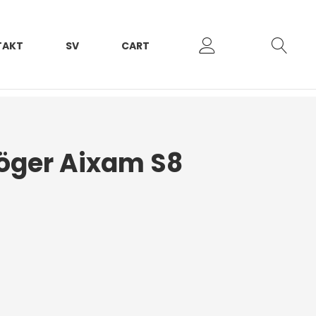
TAKT
SV
CART
öger Aixam S8