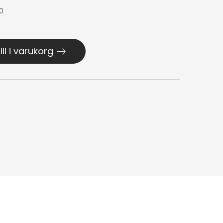
0
ill i varukorg