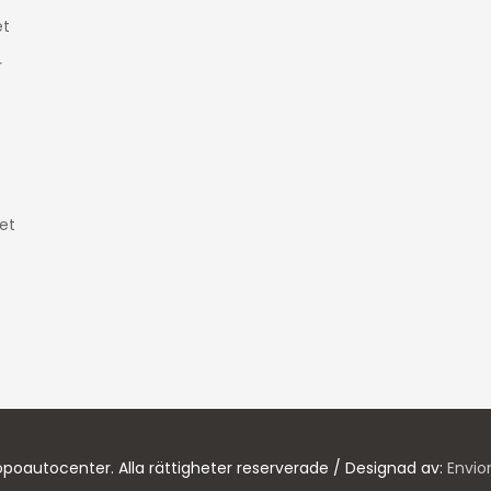
t
r
et
poautocenter. Alla rättigheter reserverade / Designad av:
Envio