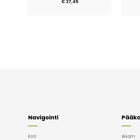
€
37,45
Navigointi
Pääka
Koti
Aixam