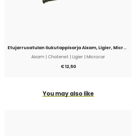
Etujarrusatulan liukutappisarja Aixam, Ligier, Microcar & Chatenet
Aixam
|
Chatenet
|
Ligier
|
Microcar
€
12,50
You may also like