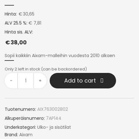
Hinta:
€
30,65
ALV 25.5 %:
€ 7,81
Hinta sis. ALV:
€
38,00
Sopii kaikkiin Aixam-malleihin vuodesta 2010 alkaen
Only 2 left in stock (can be backordered)
Add to cart
-
+
Tuotenumero:
AIX763002802
Alkuperäisnumero:
7AP144
Underkategori:
Ulko- ja sisätilat
Brand:
Aixam