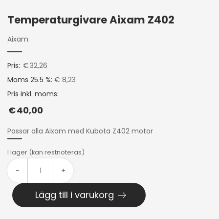
Temperaturgivare Aixam Z402
Aixam
Pris:
€
32,26
Moms 25.5 %:
€ 8,23
Pris inkl. moms:
€
40,00
Passar alla Aixam med Kubota Z402 motor
I lager (kan restnoteras)
-
+
Lägg till i varukorg