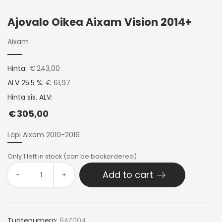
Ajovalo Oikea Aixam Vision 2014+
Aixam
Hinta:
€
243,00
ALV 25.5 %:
€ 61,97
Hinta sis. ALV:
€
305,00
Läpi Aixam 2010-2016
Only 1 left in stock (can be backordered)
Add to cart
-
+
Tuotenumero:
8AZ004